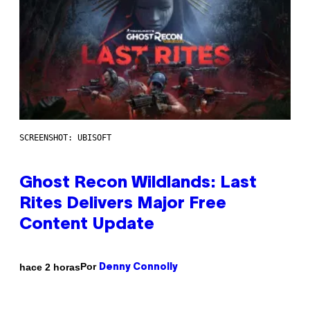
SCREENSHOT: UBISOFT
Ghost Recon Wildlands: Last
Rites Delivers Major Free
Content Update
Por
hace 2 horas
Denny Connolly