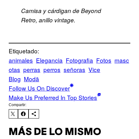
Camisa y cárdigan de Beyond
Retro, anillo vintage.
Etiquetado:
animales
Elegancia
Fotografia
Fotos
masc
otas
perras
perros
señoras
Vice
Blog
Μodă
Follow Us On Discover
Make Us Preferred In Top Stories
Compartir:
MÁS DE LO MISMO