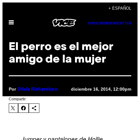
Saltar
+ ESPAÑOL
al
Abrir
contenido
SUBSCRIBE
NEWSLETTER
Menú
El perro es el mejor
amigo de la mujer
Por
diciembre 16, 2014, 12:00pm
Olivia Richardson
Compartir:
Jumper y pantalones de Hollie