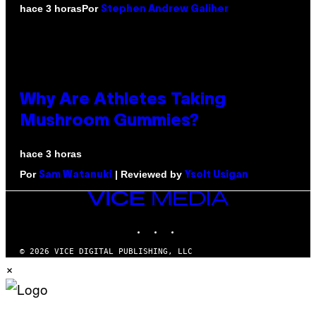
Por
hace 3 horas
Stephen Andrew Galiher
Why Are Athletes Taking
Mushroom Gummies?
hace 3 horas
Por
| Reviewed by
Sam Watanuki
Ysolt Usigan
VICE
MEDIA
INSTAGRAM
TIKTOK
YOUTUBE
© 2026 VICE DIGITAL PUBLISHING, LLC
×