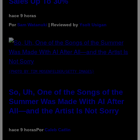
Sales Up To 30%
hace 9 horas
Por
Sam Watanuki
| Reviewed by
Ysolt Usigan
(PHOTO BY TIM MOSENFELDER/GETTY IMAGES)
So, Uh, One of the Songs of the
Summer Was Made With AI After
All—and the Artist Is Not Sorry
hace 9 horas
Por
Caleb Catlin