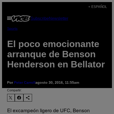
Saltar
+ ESPAÑOL
al
Abrir
Subscribe
Newsletter
contenido
Menú
Sports
El poco emocionante
arranque de Benson
Henderson en Bellator
Por
Peter Carroll
agosto 30, 2016, 11:55am
Compartir:
El excampeón ligero de UFC, Benson