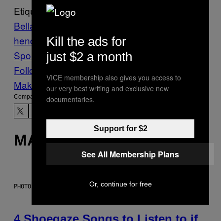
Etiquetado:
Bellator
benson
henderson
FIGHTLAND
Sports
VICE
Kill the ads for
Sports
just $2 a month
Follow Us On Discover
VICE membership also gives you access to
Make Us Preferred In Top Stories
our very best writing and exclusive new
Compartir:
documentaries.
Support for $2
MÁS DE LO MISMO
See All Membership Plans
Or, continue for free
PHOTO BY SCOTT LEGATO/GETTY IMAGES
4 Shoegaze Songs to Listen to if