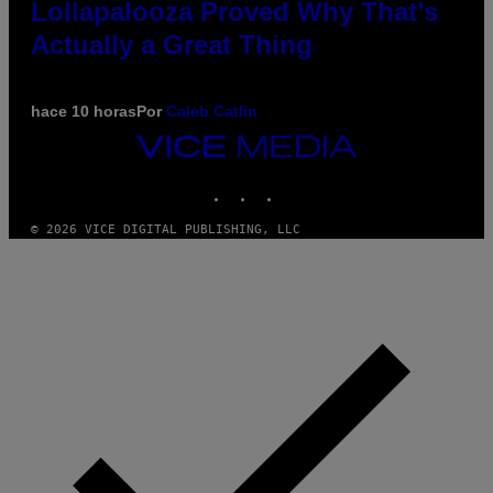
Lollapalooza Proved Why That’s
Actually a Great Thing
hace 10 horas
Por
Caleb Catlin
VICE
MEDIA
INSTAGRAM
TIKTOK
YOUTUBE
© 2026 VICE DIGITAL PUBLISHING, LLC