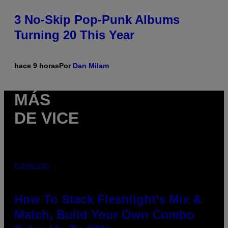
3 No-Skip Pop-Punk Albums
Turning 20 This Year
hace 9 horas
Por
Dan Milam
MÁS
DE VICE
FLESHLIGHT
How To Stack Fleshlight’s Mix &
Match, Build Your Own Combo