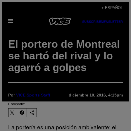
Saltar
+ ESPAÑOL
al
Abrir
contenido
SUBSCRIBE
NEWSLETTER
Menú
El portero de Montreal
se hartó del rival y lo
agarró a golpes
Por
VICE Sports Staff
diciembre 10, 2016, 4:15pm
Compartir:
La portería es una posición ambivalente: el