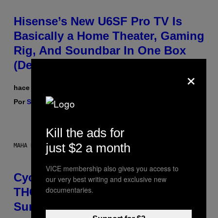
Hisense’s New U6SF Pro TV Is
Basically a Home Theater, Gaming
Rig, And Soundbar In One Box
(Deal Alert!)
×
hace 1 minuto
Por
Sam Watanuki
| Reviewed by
Ysolt Usigan
Kill the ads for
just $2 a month
MAHA HAQ FOR VICE
VICE membership also gives you access to
Cycling Frog’s Tropical Punch
our very best writing and exclusive new
documentaries.
THC Seltzer Is Like an Adult Capri
Sun (That Gets You High)