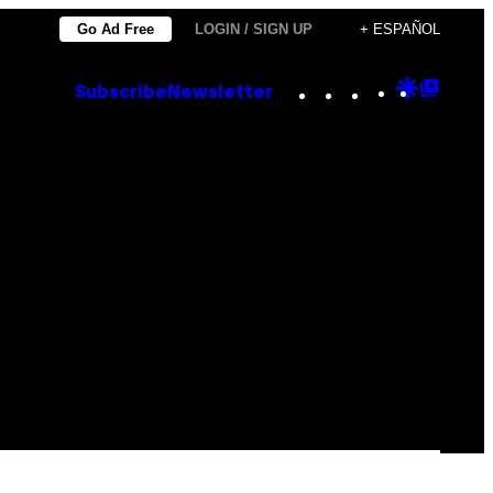
Go Ad Free
LOGIN / SIGN UP
+ ESPAÑOL
Instagram
TikTok
YouTube
Google
Goog
Subscribe
Newsletter
Discove
Top
Posts