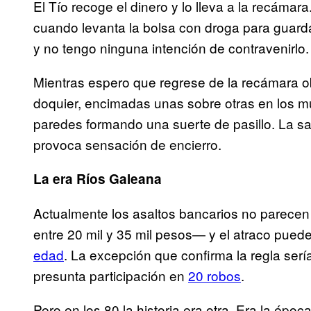
El Tío recoge el dinero y lo lleva a la recámar
cuando levanta la bolsa con droga para guarda
y no tengo ninguna intención de contravenirlo.
Mientras espero que regrese de la recámara o
doquier, encimadas unas sobre otras en los mu
paredes formando una suerte de pasillo. La s
provoca sensación de encierro.
La era Ríos Galeana
Actualmente los asaltos bancarios no parece
entre 20 mil y 35 mil pesos— y el atraco pued
edad
. La excepción que confirma la regla ser
presunta participación en
20 robos
.
Pero en los 80 la historia era otra. Era la ép