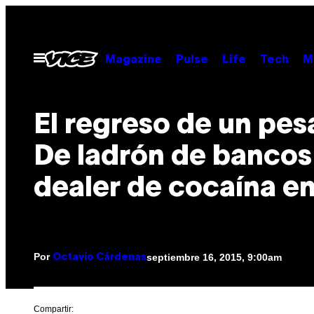
Saltar
al
contenido
Abrir
Magazine
Pulse
Life
Tech
M
Menú
El regreso de un pes
De ladrón de bancos
dealer de cocaína en
Por
septiembre 16, 2015, 9:00am
Octavio Cárdenas
Compartir: