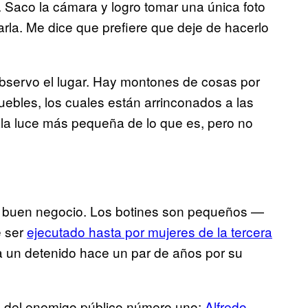
a. Saco la cámara y logro tomar una única foto
rla. Me dice que prefiere que deje de hacerlo
bservo el lugar. Hay montones de cosas por
ebles, los cuales están arrinconados a las
ala luce más pequeña de lo que es, pero no
n buen negocio. Los botines son pequeños —
e ser
ejecutado hasta por mujeres de la tercera
ía un detenido hace un par de años por su
oca del enemigo público número uno:
Alfredo