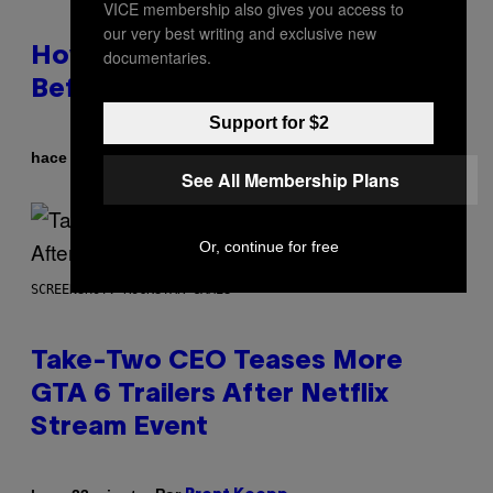
VICE membership also gives you access to
our very best writing and exclusive new
How to Deal With August Blues
documentaries.
Before Fall Takes Over
Support for $2
Por
hace 18 minutos
Sammi Caramela
See All Membership Plans
Or, continue for free
SCREENSHOT: ROCKSTAR GAMES
Take-Two CEO Teases More
GTA 6 Trailers After Netflix
Stream Event