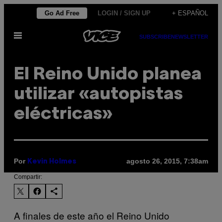
Saltar
Go Ad Free
LOGIN / SIGN UP
+ ESPAÑOL
al
Abrir
contenido
SUBSCRIBE
NEWSLETTER
Menú
El Reino Unido planea
utilizar «autopistas
eléctricas»
Por
agosto 26, 2015, 7:38am
Kevin Holmes
Compartir:
A finales de este año el Reino Unido