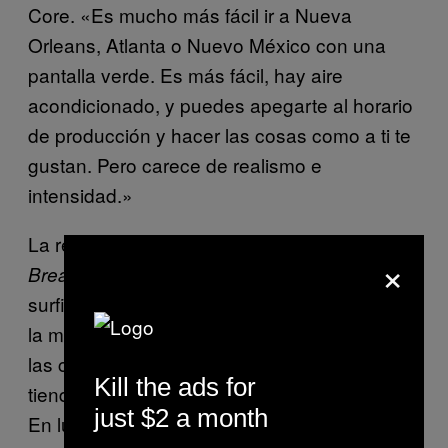
Core. «Es mucho más fácil ir a Nueva
Orleans, Atlanta o Nuevo México con una
pantalla verde. Es más fácil, hay aire
acondicionado, y puedes apegarte al horario
de producción y hacer las cosas como a ti te
gustan. Pero carece de realismo e
intensidad.»
La realidad de grabar una cinta como
Point
×
conlleva incidentes como cuando el
Break
surfista profesional Laurie Towner se rompió
la mandíbula en el arrecife de Teahupoo, o
las condiciones de los sets como vivir en
Kill the ads for
tiendas de campaña en el desierto de Utah.
just $2 a month
En lugar de los grandes equipos de