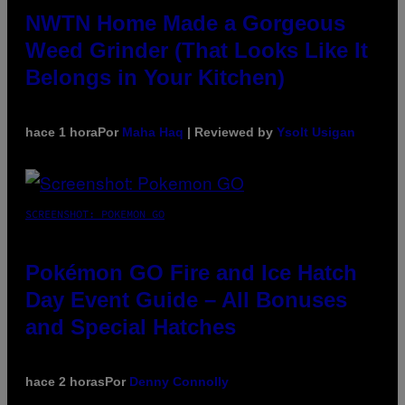
NWTN Home Made a Gorgeous
Weed Grinder (That Looks Like It
Belongs in Your Kitchen)
hace 1 hora
Por
Maha Haq
| Reviewed by
Ysolt Usigan
SCREENSHOT: POKEMON GO
Pokémon GO Fire and Ice Hatch
Day Event Guide – All Bonuses
and Special Hatches
hace 2 horas
Por
Denny Connolly