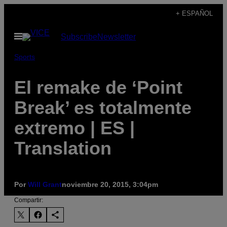
Saltar
+ ESPAÑOL
al
Abrir
Subscribe
Newsletter
contenido
Menú
Sports
El remake de ‘Point
Break’ es totalmente
extremo | ES |
Translation
Por
Will Grant
noviembre 20, 2015, 3:04pm
Compartir: