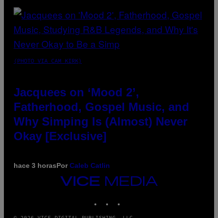
(PHOTO VIA CAM KIRK)
Jacquees on ‘Mood 2’,
Fatherhood, Gospel Music, and
Why Simping Is (Almost) Never
Okay [Exclusive]
hace 3 horas
Por
Caleb Catlin
VICE
MEDIA
INSTAGRAM
TIKTOK
YOUTUBE
© 2026 VICE DIGITAL PUBLISHING, LLC