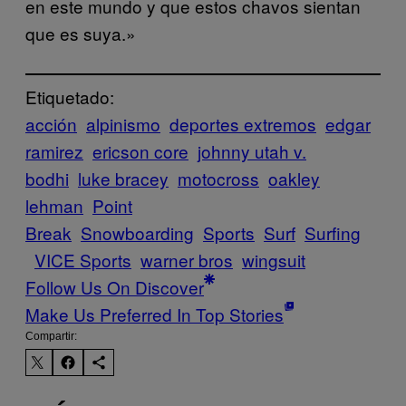
en este mundo y que estos chavos sientan
que es suya.»
Etiquetado:
acción
alpinismo
deportes extremos
edgar
ramirez
ericson core
johnny utah v.
bodhi
luke bracey
motocross
oakley
lehman
Point
Break
Snowboarding
Sports
Surf
Surfing
VICE Sports
warner bros
wingsuit
Follow Us On Discover
Make Us Preferred In Top Stories
Compartir: