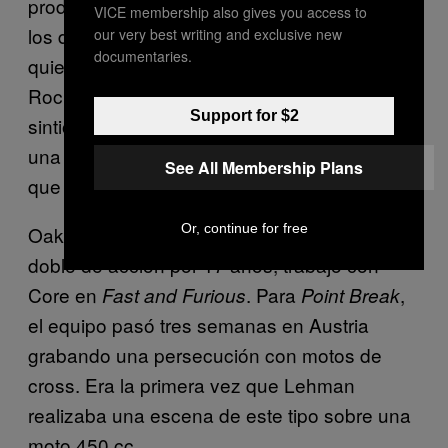
producción típicos de las películas, Core y
VICE membership also gives you access to
los demás viajaron con pocas cosas. Core,
our very best writing and exclusive new
documentaries.
quien trabajó como guía de montaña en los
Rockies de Colorado cuando era más joven,
Support for $2
sintió la grabación como una expedición y
una oportunidad de trabajar con atletas a los
See All Membership Plans
que admira.
Or, continue for free
Oakley Lehman, un ex piloto de motocross y
doble de acción por 17 años, trabajó con
Core en
. Para
,
Fast and Furious
Point Break
el equipo pasó tres semanas en Austria
grabando una persecución con motos de
cross. Era la primera vez que Lehman
realizaba una escena de este tipo sobre una
moto 450 cc.