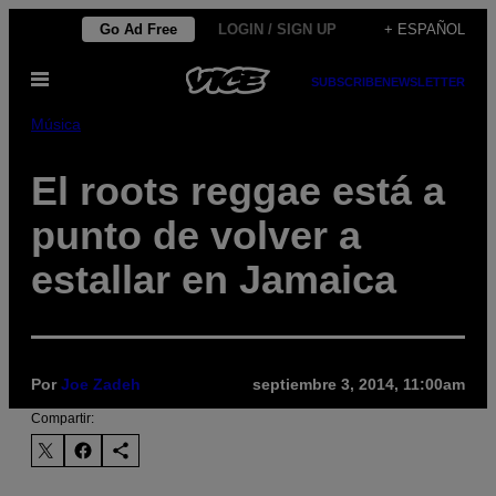
Saltar
Go Ad Free
LOGIN / SIGN UP
+ ESPAÑOL
al
Abrir
contenido
SUBSCRIBE
NEWSLETTER
Menú
Música
El roots reggae está a
punto de volver a
estallar en Jamaica
Por
Joe Zadeh
septiembre 3, 2014, 11:00am
Compartir: