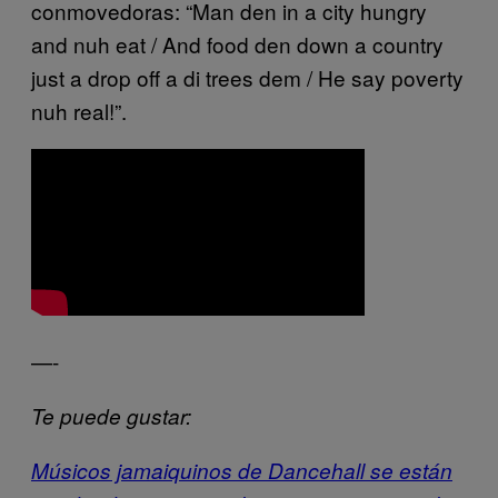
conmovedoras: “Man den in a city hungry
and nuh eat / And food den down a country
just a drop off a di trees dem / He say poverty
nuh real!”.
—-
Te puede gustar:
Músicos jamaiquinos de Dancehall se están