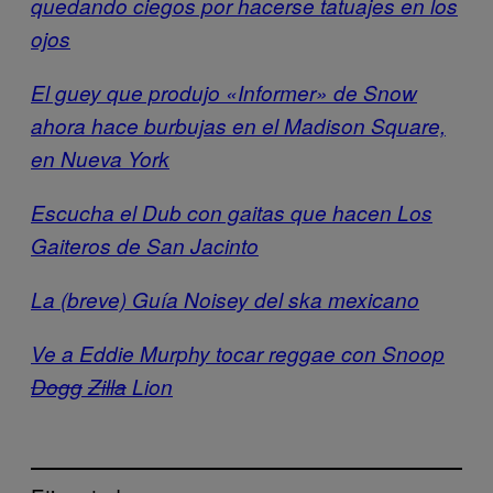
quedando ciegos por hacerse tatuajes en los
ojos
El guey que produjo «Informer» de Snow
ahora hace burbujas en el Madison Square,
en Nueva York
Escucha el Dub con gaitas que hacen Los
Gaiteros de San Jacinto
La (breve) Guía Noisey del ska mexicano
Ve a Eddie Murphy tocar reggae con Snoop
Dogg
Zilla
Lion