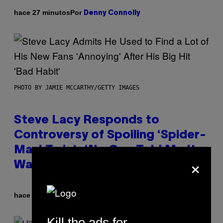
Por
hace 27 minutos
Denny Connolly
PHOTO BY JAMIE MCCARTHY/GETTY IMAGES
Steve Lacy Responds to
Controversy of Spoiling ‘Spider-
Man’ Twist: ‘No One Told Me It
×
Was a Secret’
Por
hace 39 minutos
Stephen Andrew Galiher
Kill the ads for