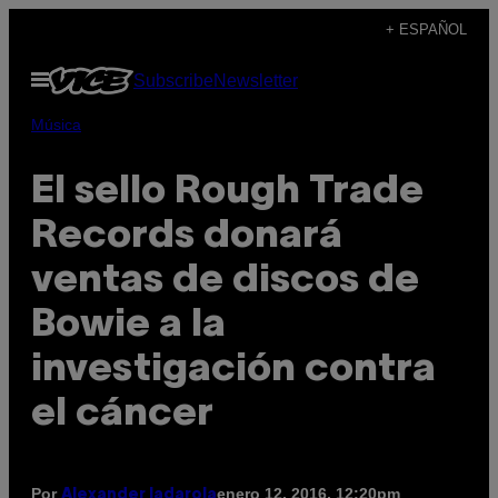
Saltar
+ ESPAÑOL
al
Abrir
Subscribe
Newsletter
contenido
Menú
Música
El sello Rough Trade
Records donará
ventas de discos de
Bowie a la
investigación contra
el cáncer
Por
enero 12, 2016, 12:20pm
Alexander Iadarola