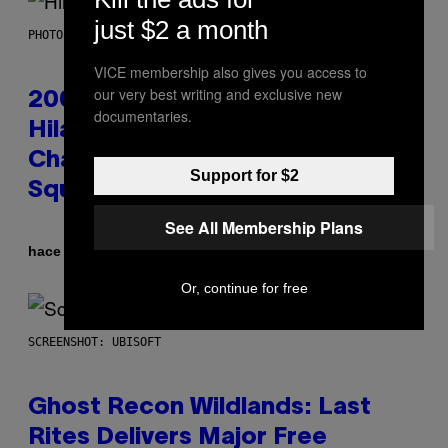
just $2 a month
PHOTO BY EMMA MCINTYRE/GETTY IMAGES FOR SIRIUSXM
VICE membership also gives you access to
our very best writing and exclusive new
2000s Nostalgia Overload:
documentaries.
Hilary Duff Brings Good
Charlotte on Stage at Madison
Support for $2
Square Garden
See All Membership Plans
Por
hace 1 hora
Dan Milam
Or, continue for free
SCREENSHOT: UBISOFT
Ghost Recon Wildlands: Last
Rites Delivers Major Free