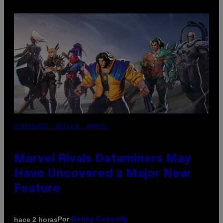
SCREENSHOT: NETEASE, MARVEL
Marvel Rivals Dataminers May
Have Uncovered a Major New
Feature
Por
hace 2 horas
Denny Connolly