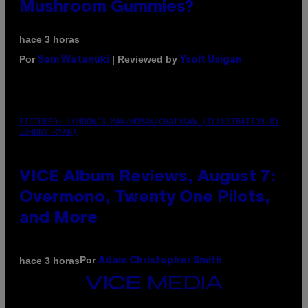
Mushroom Gummies?
hace 3 horas
Por
| Reviewed by
Sam Watanuki
Ysolt Usigan
PICTURED: LONDON'S MAN/WOMAN/CHAINSAW (ILLUSTRATION BY
JOHNNY RYAN)
VICE Album Reviews, August 7:
Overmono, Twenty One Pilots,
and More
Por
hace 3 horas
Adam Christopher Smith
VICE
MEDIA
INSTAGRAM
TIKTOK
YOUTUBE