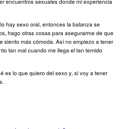
ner encuentros sexuales donde mi experiencia
olo hay sexo oral, entonces la balanza se
tos, hago otras cosas para asegurarme de que
 me siento más cómoda. Así no empiezo a tener
nto tan mal cuando me llega el tan temido
ué es lo que quiero del sexo y, si voy a tener
s.