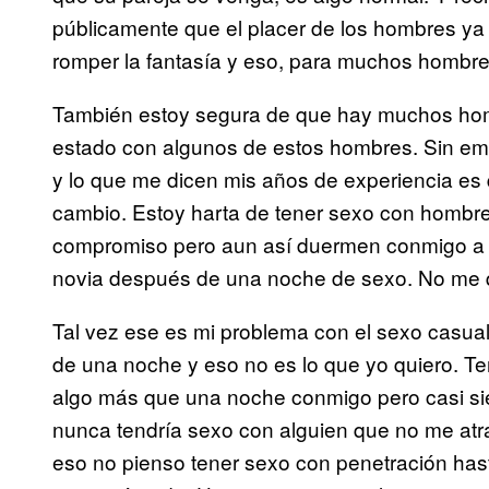
públicamente que el placer de los hombres ya
romper la fantasía y eso, para muchos hombres
También estoy segura de que hay muchos hom
estado con algunos de estos hombres. Sin em
y lo que me dicen mis años de experiencia es 
cambio. Estoy harta de tener sexo con hombres
compromiso pero aun así duermen conmigo a 
novia después de una noche de sexo. No me qui
Tal vez ese es mi problema con el sexo casual
de una noche y eso no es lo que yo quiero. T
algo más que una noche conmigo pero casi si
nunca tendría sexo con alguien que no me atra
eso no pienso tener sexo con penetración ha