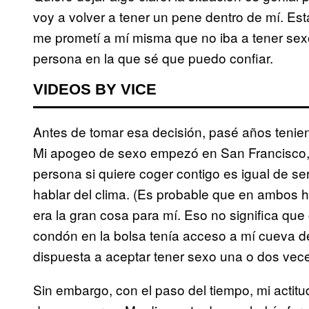
voy a volver a tener un pene dentro de mí. Est
me prometí a mí misma que no iba a tener sex
persona en la que sé que puedo confiar.
VIDEOS BY VICE
Antes de tomar esa decisión, pasé años tenie
Mi apogeo de sexo empezó en San Francisco, 
persona si quiere coger contigo es igual de se
hablar del clima. (Es probable que en ambos ha
era la gran cosa para mí. Eso no significa qu
condón en la bolsa tenía acceso a mí cueva d
dispuesta a aceptar tener sexo una o dos vec
Sin embargo, con el paso del tiempo, mi actitu