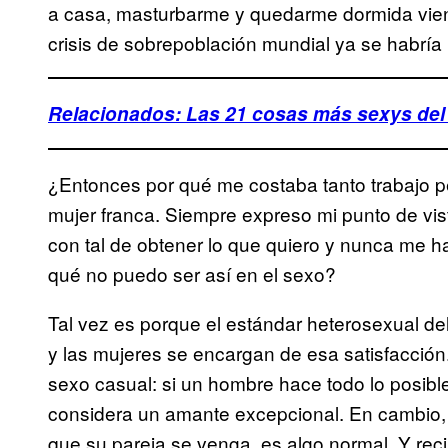
a casa, masturbarme y quedarme dormida viendo
crisis de sobrepoblación mundial ya se habría 
Relacionados: Las 21 cosas más sexys del
¿Entonces por qué me costaba tanto trabajo pe
mujer franca. Siempre expreso mi punto de vi
con tal de obtener lo que quiero y nunca me h
qué no puedo ser así en el sexo?
Tal vez es porque el estándar heterosexual del
y las mujeres se encargan de esa satisfacción.
sexo casual: si un hombre hace todo lo posibl
considera un amante excepcional. En cambio, 
que su pareja se venga, es algo normal. Y rec