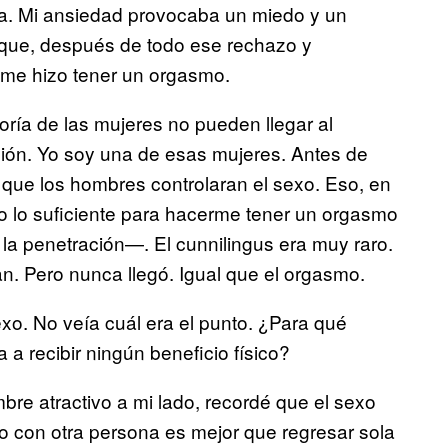
ma. Mi ansiedad provocaba un miedo y un
 que, después de todo ese rechazo y
 me hizo tener un orgasmo.
oría de las mujeres no pueden llegar al
ión. Yo soy una de esas mujeres. Antes de
que los hombres controlaran el sexo. Eso, en
o lo suficiente para hacerme tener un orgasmo
r la penetración—. El cunnilingus era muy raro.
an. Pero nunca llegó. Igual que el orgasmo.
sexo. No veía cuál era el punto. ¿Para qué
a recibir ningún beneficio físico?
bre atractivo a mi lado, recordé que el sexo
xo con otra persona es mejor que regresar sola