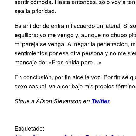
sentir cómoda. Hasta entonces, solo voy a te
sea la prioridad.
Es ahí donde entra mi acuerdo unilateral. Si s
equilibra: yo me vengo y, aunque no chupo pi
mi pareja se venga. Al negar la penetración,
sentimientos por esa otra persona y no me sie
mensaje de: «Eres chida pero…»
En conclusión, por fin alcé la voz. Por fin sé q
sexo casual, va a ser bajo mis propios término
Sigue a Alison Stevenson en
Twitter
.
Etiquetado: