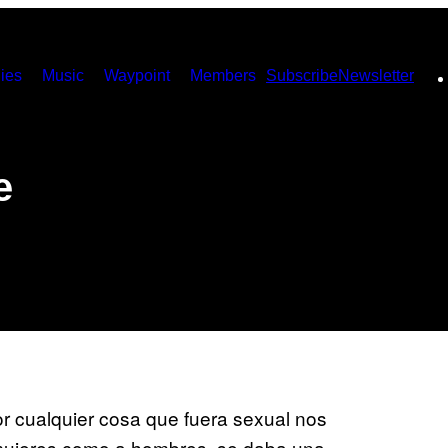
ies
Music
Waypoint
Members
Subscribe
Newsletter
e
 cualquier cosa que fuera sexual nos
 mujeres como a hombres, se daba una