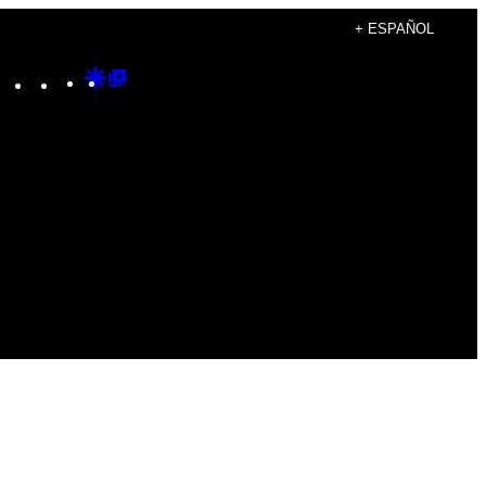
+ ESPAÑOL
Instagram
TikTok
YouTube
Google
Google
Discover
Top
Posts