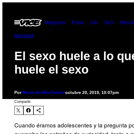
Saltar
al
Abrir
Magazine
Pulse
Life
Tech
Munch
contenido
Menú
Identidad
El sexo huele a lo qu
huele el sexo
Por
María del Mar Ramón
octubre 20, 2019, 10:07pm
Compartir:
Cuando éramos adolescentes y la pregunta por
quemaba las entrañas de curiosidad, tanto a