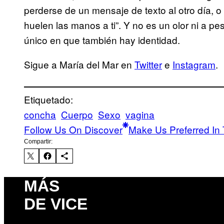
perderse de un mensaje de texto al otro día, 
huelen las manos a ti”. Y no es un olor ni a pe
único en que también hay identidad.
Sigue a María del Mar en
Twitter
e
Instagram
.
Etiquetado:
concha
Cuerpo
Sexo
vagina
Follow Us On Discover
Make Us Preferred In 
Compartir:
MÁS
DE VICE