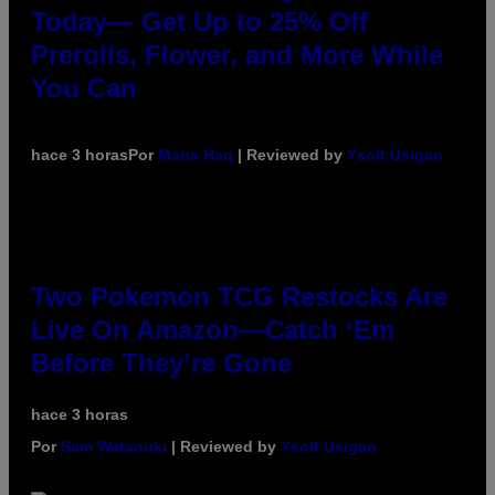
Today— Get Up to 25% Off
Prerolls, Flower, and More While
You Can
hace 3 horas
Por
Maha Haq
| Reviewed by
Ysolt Usigan
Two Pokemon TCG Restocks Are
Live On Amazon—Catch ‘Em
Before They’re Gone
hace 3 horas
Por
Sam Watanuki
| Reviewed by
Ysolt Usigan