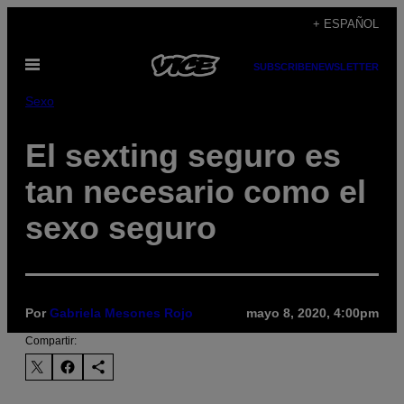
Saltar
+ ESPAÑOL
al
Abrir
contenido
SUBSCRIBE
NEWSLETTER
Menú
Sexo
El sexting seguro es
tan necesario como el
sexo seguro
Por
Gabriela Mesones Rojo
mayo 8, 2020, 4:00pm
Compartir: