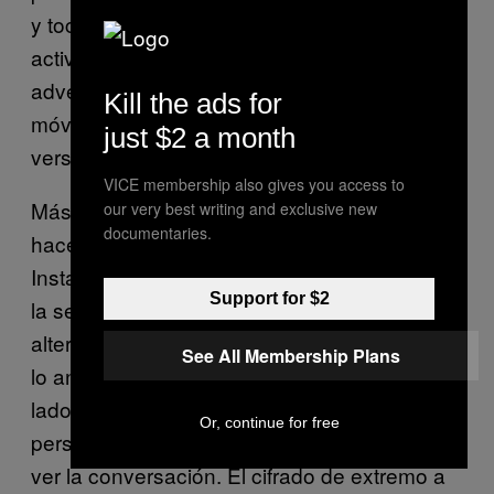
y toca el nombre del destinatario, luego
activa “Desactivar mensajes”. Una
advertencia: eliminar mensajes en tu teléfono
Kill the ads for
móvil no los eliminará automáticamente en la
just $2 a month
versión de escritorio de la aplicación.
VICE membership also gives you access to
Más allá de esas características que la
our very best writing and exclusive new
documentaries.
hacen una mejor opción que Whatsapp o
Instagram, algunos especialistas
cuestionan
Support for $2
la seguridad de Telegram. Por ahora, la mejor
alternativa parece ser Signal, que además de
See All Membership Plans
lo anterior ofrece encriptación de ambos
lados. ¿Qué significa esto? Que solo tú y la
Or, continue for free
persona con la que estás hablando pueden
ver la conversación. El cifrado de extremo a