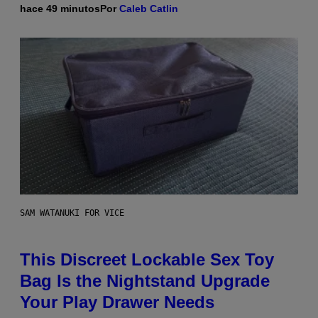
hace 49 minutos
Por
Caleb Catlin
SAM WATANUKI FOR VICE
This Discreet Lockable Sex Toy
Bag Is the Nightstand Upgrade
Your Play Drawer Needs