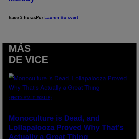
hace 3 horas
Por
Lauren Boisvert
MÁS
DE VICE
(PHOTO VIA T-MOBILE)
Monoculture is Dead, and
Lollapalooza Proved Why That’s
Actually a Great Thing