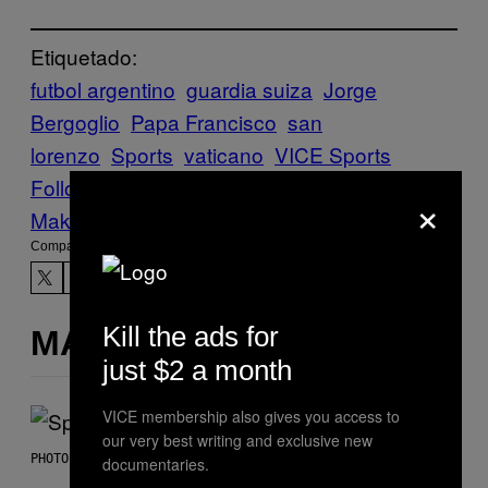
Etiquetado:
futbol argentino
guardia suiza
Jorge
Bergoglio
Papa Francisco
san
lorenzo
Sports
vaticano
VICE Sports
Follow Us On Discover
×
Make Us Preferred In Top Stories
Compartir:
Kill the ads for
MÁS DE LO MISMO
just $2 a month
VICE membership also gives you access to
our very best writing and exclusive new
PHOTO BY TIM RONEY/GETTY IMAGES
documentaries.