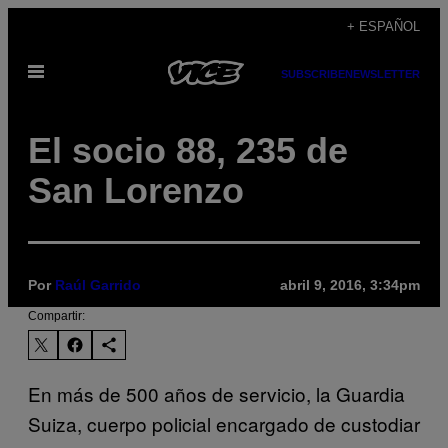
Saltar
+ ESPAÑOL
al
Abrir
contenido
SUBSCRIBE
NEWSLETTER
Menú
El socio 88, 235 de
San Lorenzo
Por
Raúl Garrido
abril 9, 2016, 3:34pm
Compartir:
En más de 500 años de servicio, la Guardia
Suiza, cuerpo policial encargado de custodiar