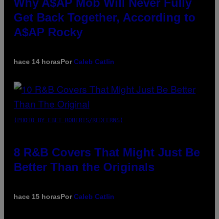
Why A$AP Mob Will Never Fully
Get Back Together, According to
A$AP Rocky
hace 14 horas
Por
Caleb Catlin
(PHOTO BY EBET ROBERTS/REDFERNS)
8 R&B Covers That Might Just Be
Better Than the Originals
hace 15 horas
Por
Caleb Catlin