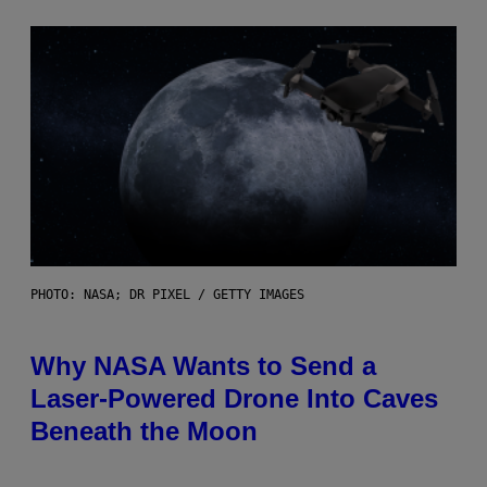
PHOTO: NASA; DR PIXEL / GETTY IMAGES
Why NASA Wants to Send a
Laser-Powered Drone Into Caves
Beneath the Moon