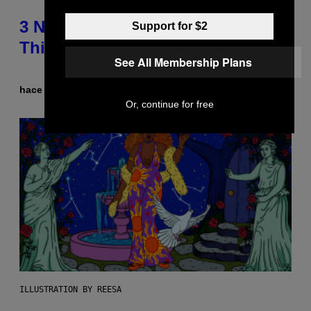
3 No-Skip Pop Albums Turning 30
Support for $2
This Year
See All Membership Plans
hace 7 minutos
Por
Dan Milam
Or, continue for free
ILLUSTRATION BY REESA