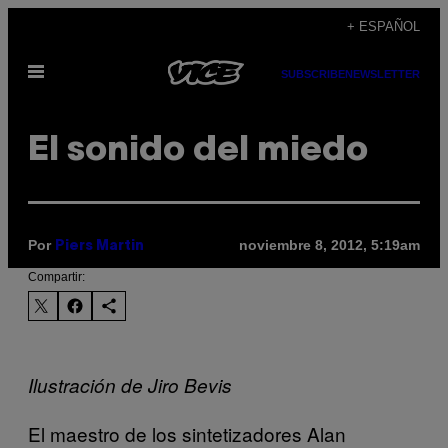
Saltar
+ ESPAÑOL
al
Abrir
contenido
SUBSCRIBE
NEWSLETTER
Menú
El sonido del miedo
Por
noviembre 8, 2012, 5:19am
Piers Martin
Compartir:
Ilustración de Jiro Bevis
El maestro de los sintetizadores Alan