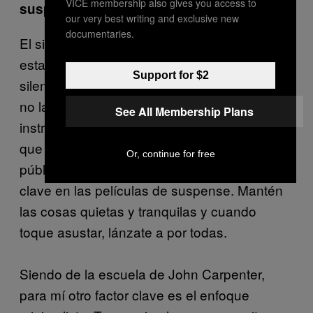
VICE membership also gives you access to
suspense?
our very best writing and exclusive new
documentaries.
El silencio. Es muy sencillo. Lo que hace que
estas bandas sonoras funcionen es el
Support for $2
silencio. Contenerse, hacer cosas pequeñas,
no lanzarte con toda tu flotilla de
See All Membership Plans
instrumentos hasta el momento exacto en
que se supone que debes sobresaltar al
Or, continue for free
público. Alternar el sonido y el silencio es
clave en las películas de suspense. Mantén
las cosas quietas y tranquilas y cuando
toque asustar, lánzate a por todas.
Siendo de la escuela de John Carpenter,
para mí otro factor clave es el enfoque