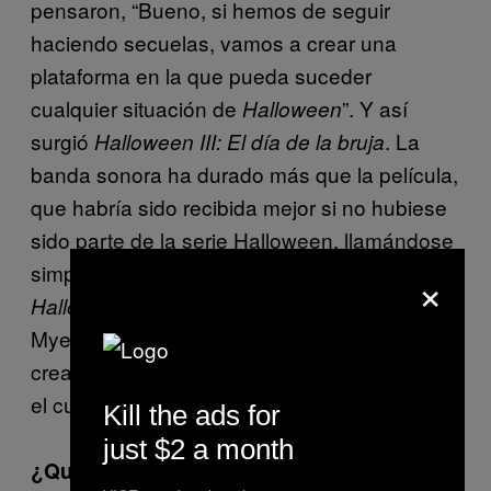
pensaron, “Bueno, si hemos de seguir
haciendo secuelas, vamos a crear una
plataforma en la que pueda suceder
cualquier situación de
”. Y así
Halloween
surgió
. La
Halloween III: El día de la bruja
banda sonora ha durado más que la película,
que habría sido recibida mejor si no hubiese
sido parte de la serie Halloween, llamándose
simplemente El día de la bruja. Los fans de
×
exigían el regreso de Michael
Halloween
Myers. Por eso en
volvimos a
Halloween 4
crear basándonos en el tipo de la máscara y
el cuchillo.
Kill the ads for
just $2 a month
¿Qué ingredientes son clave para el