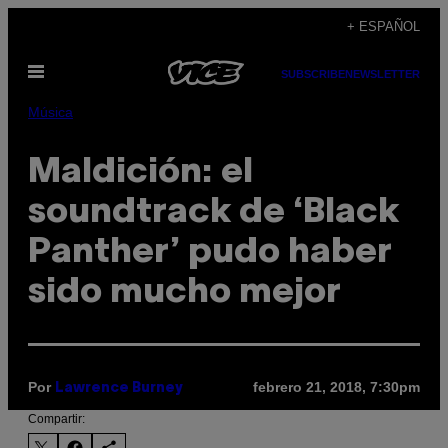
Saltar
+ ESPAÑOL
al
Abrir
contenido
SUBSCRIBE
NEWSLETTER
Menú
Música
Maldición: el
soundtrack de ‘Black
Panther’ pudo haber
sido mucho mejor
Por
febrero 21, 2018, 7:30pm
Lawrence Burney
Compartir: