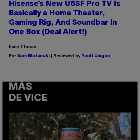
Hisense’s New U6SF Pro TV Is
Basically a Home Theater,
Gaming Rig, And Soundbar In
One Box (Deal Alert!)
hace 7 horas
Por
| Reviewed by
Sam Watanuki
Ysolt Usigan
MÁS
DE VICE