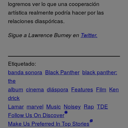
logremos ver lo que una cooperación
artística realmente podría hacer por las
relaciones diaspóricas.
Sigue a Lawrence Burney en
Twitter.
Etiquetado:
banda sonora
Black Panther
black panther:
the
album
cinema
diáspora
Features
Film
Ken
drick
Lamar
marvel
Music
Noisey
Rap
TDE
Follow Us On Discover
Make Us Preferred In Top Stories