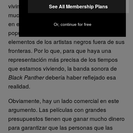
vivimos. La música negra siempre ha sido
See All Membership Plans
mucho más de lo que se hace en los E.U. y
en el presente, gran parte de la música
Or, continue for free
popular estadounidense se apropia de
elementos de los artistas negros fuera de sus
fronteras. Por lo que, para que haya una
representación más precisa de los tiempos
que estamos viviendo, la banda sonora de
debería haber reflejado esa
Black Panther
realidad.
Obviamente, hay un lado comercial en este
argumento. Las películas con grandes
presupuestos tienen que ganar mucho dinero
para garantizar que las personas que las