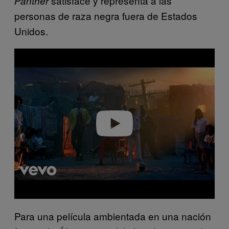
satisface y representa a las
Panther
personas de raza negra fuera de Estados
Unidos.
P
l
a
y
v
i
d
e
o
Para una película ambientada en una nación