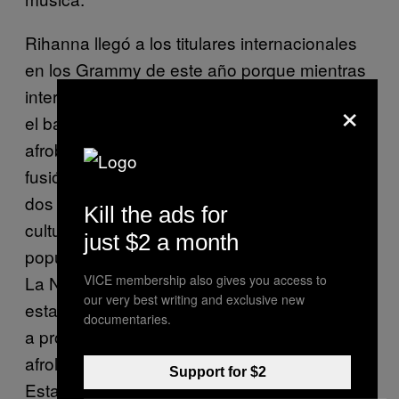
Rihanna llegó a los titulares internacionales
en los Grammy de este año porque mientras
interpretaba «Wild Thoughts» empezó hacer
×
el baile gwara gwara sudafricano. Los
afrobeats de Nigeria y Ghana y las ondas de
fusión afro nos han brindado en los últimos
dos años una mirada, tal vez insuficiente, a la
Kill the ads for
cultura del oeste de África. La reciente
just $2 a month
popularidad de la artista dominicana Amara
VICE membership also gives you access to
La Negra dentro de la industria
our very best writing and exclusive new
estadounidense ha obligado a las personas
documentaries.
a procesar las luchas de la gente
afrolatinoamericana en la cultura popular.
Support for $2
Estas son señales de los tiempos en que