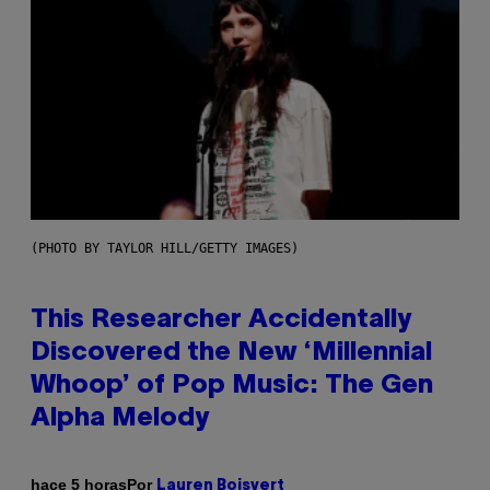
(PHOTO BY TAYLOR HILL/GETTY IMAGES)
This Researcher Accidentally
Discovered the New ‘Millennial
Whoop’ of Pop Music: The Gen
Alpha Melody
Por
hace 5 horas
Lauren Boisvert