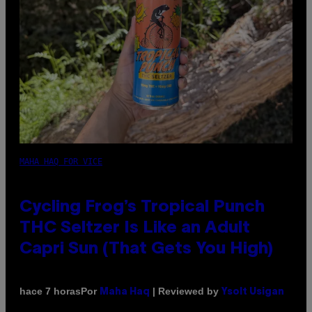
MAHA HAQ FOR VICE
Cycling Frog’s Tropical Punch
THC Seltzer Is Like an Adult
Capri Sun (That Gets You High)
Por
| Reviewed by
hace 7 horas
Maha Haq
Ysolt Usigan