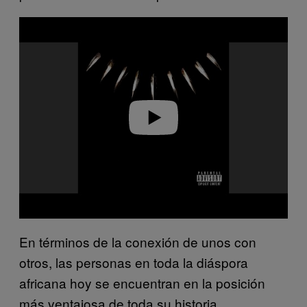
P
l
a
y
v
i
d
e
o
En términos de la conexión de unos con
otros, las personas en toda la diáspora
africana hoy se encuentran en la posición
más ventajosa de toda su historia.