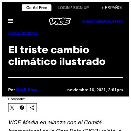
Saltar
Go Ad Free
LOGIN / SIGN UP
+ ESPAÑOL
al
Abrir
contenido
SUBSCRIBE
NEWSLETTER
Menú
Medio Ambiente
El triste cambio
climático ilustrado
Por
noviembre 16, 2021, 2:01pm
Staff Vice
Compartir:
VICE Media en alianza con el Comité
Internacional de la Cruz Roja
(CICR)
relata, a