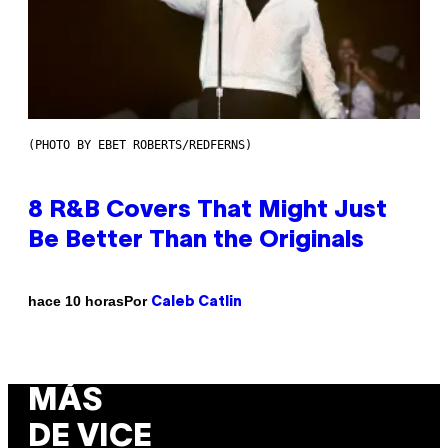
(PHOTO BY EBET ROBERTS/REDFERNS)
8 R&B Covers That Might Just
Be Better Than the Originals
Por
hace 10 horas
Caleb Catlin
MÁS
DE VICE