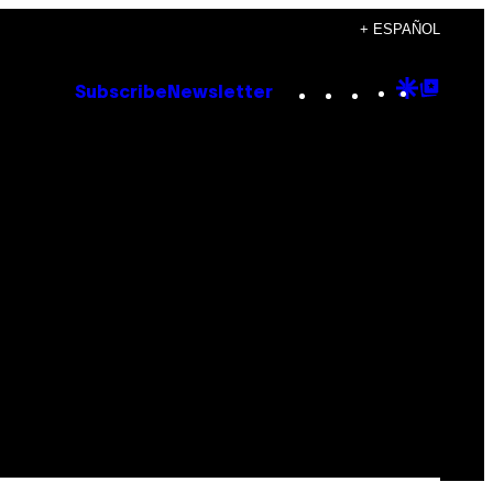
+ ESPAÑOL
Instagram
TikTok
YouTube
Google
Goog
Subscribe
Newsletter
Discove
Top
Posts