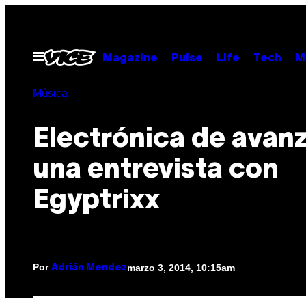
Saltar
al
contenido
Abrir
Magazine
Pulse
Life
Tech
M
Menú
Música
Electrónica de avan
una entrevista con
Egyptrixx
Por
marzo 3, 2014, 10:15am
Adrián Mendez