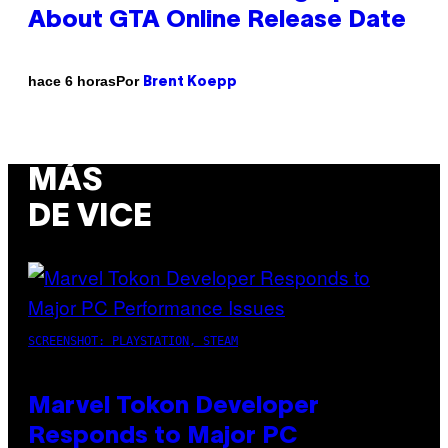
About GTA Online Release Date
Por
hace 6 horas
Brent Koepp
MÁS
DE VICE
SCREENSHOT: PLAYSTATION, STEAM
Marvel Tokon Developer
Responds to Major PC