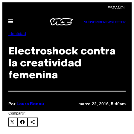
Saltar
+ ESPAÑOL
al
Abrir
contenido
SUBSCRIBE
NEWSLETTER
Menú
Identidad
Electroshock contra
la creatividad
femenina
Por
marzo 22, 2016, 5:40am
Laura Renau
Compartir: