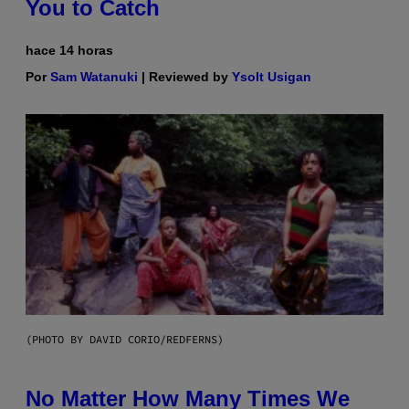
You to Catch
hace 14 horas
Por
Sam Watanuki
| Reviewed by
Ysolt Usigan
(PHOTO BY DAVID CORIO/REDFERNS)
No Matter How Many Times We