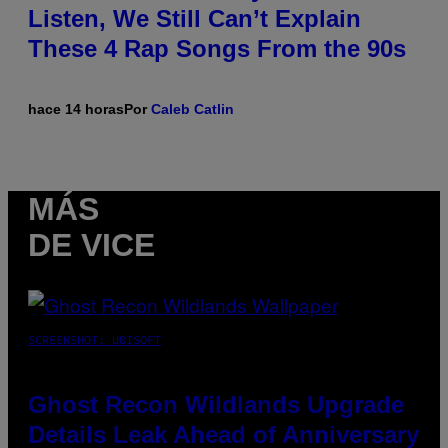
Listen, We Still Can’t Explain
These 4 Rap Songs From the 90s
hace 14 horas
Por
Caleb Catlin
MÁS
DE VICE
SCREENSHOT: UBISOFT
Ghost Recon Wildlands Upgrade
Details Leak Ahead of Anniversary