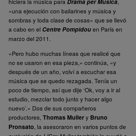
hiciera la música para
,
Drama per Musica
«una ejecución con bailarines y música y
sombras y toda clase de cosas» que se llevó
a cabo en el
en París en
Centre Pompidou
marzo del 2011.
«Pero hubo muchas líneas que realicé que
no se usaron en esa pieza,» continúa, «y
después de un año, volví a escuchar esa
música que se quedo rezagada. Tenía un
poco de tiempo, así que dije ‘Ok, voy a ir al
estudio, mezclar todo junto y hacer algo
nuevo’.» Dos de sus compañeros
productores,
y
Thomas Muller
Bruno
, la asesoraron en varios puntos de
Pronsato
evolución de
; Muller también la ayudó a
LISm