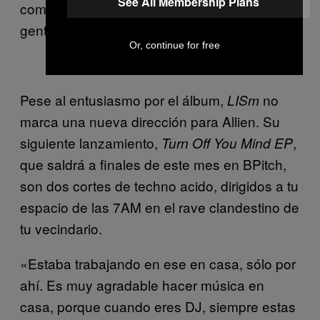
See All Membership Plans
como una hermosa pieza de arte que la
gente cuelga en su departamento, quizá.»
Or, continue for free
Pese al entusiasmo por el álbum,
no
LISm
marca una nueva dirección para Allien. Su
siguiente lanzamiento,
,
Turn Off You Mind EP
que saldrá a finales de este mes en BPitch,
son dos cortes de techno acido, dirigidos a tu
espacio de las 7AM en el rave clandestino de
tu vecindario.
«Estaba trabajando en ese en casa, sólo por
ahí. Es muy agradable hacer música en
casa, porque cuando eres DJ, siempre estas