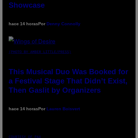
Showcase
hace 14 horas
Por
Denny Connolly
(PHOTO BY AMBER LITTLE/PRESS)
This Musical Duo Was Booked for
a Festival Stage That Didn’t Exist,
Then Gaslit by Organizers
hace 14 horas
Por
Lauren Boisvert
COURTESY OF PAX