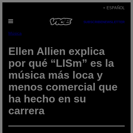
Saltar
+ ESPAÑOL
al
Abrir
contenido
SUBSCRIBE
NEWSLETTER
Menú
Música
Ellen Allien explica
por qué “LISm” es la
música más loca y
menos comercial que
ha hecho en su
carrera