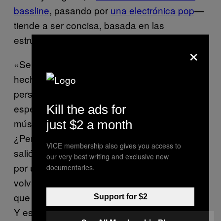
bassline
, pasando por
una electrónica pop
—
tiende a ser concisa, basada en las
estructuras tradicionales.
×
«Se que es lo menos comercial que haya
hecho y puede haber molestado a algunas
personas,» admite. «Algunos jóvenes
especialmente, si es que ellos sólo escuchan
Kill the ads for
música dance, puede que no lo compren.
just $2 a month
¿Pero sabes qué? Lo amo. Después de que
VICE membership also gives you access to
salió por primera vez, no lo volví a escuchar
our very best writing and exclusive new
por un rato, como por año y medio—pero lo
documentaries.
volví a escuchar después y recordé lo mucho
que lo amaba y lo hermoso que creo que es.
Support for $2
Y es por ello que decidí lanzarlo en vinilo. Es