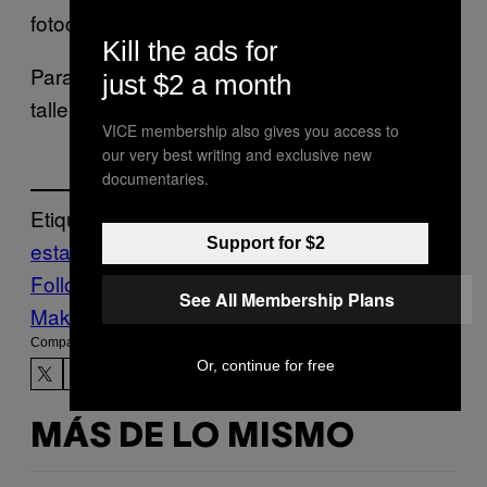
fotocopia de la cédula.
Kill the ads for
Para más información e instrucciones del
just $2 a month
taller, haga clic
aquí.
VICE membership also gives you access to
our very best writing and exclusive new
documentaries.
Etiquetado:
Support for $2
estado del arte
Follow Us On Discover
See All Membership Plans
Make Us Preferred In Top Stories
Compartir:
Or, continue for free
MÁS DE LO MISMO