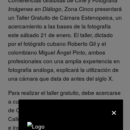
Conferencias Gratuitas de Cine y Fotografía
, Zona Cinco presentará
Imágenes en Diálogo
un Taller Gratuito de Cámara Estenopeica, un
acercamiento a las bases de la fotografía
este sábado 21 de enero. El taller, dictado
por el fotógrafo cubano Roberto Gil y el
colombiano Miguel Ángel Pinto, ambos
profesionales con una amplia experiencia en
fotografía análoga, explicará la utilización de
una cámara que data de antes del siglo X.
Para realizar el taller gratuito, debe acercarse
a cualquiera de las dos sedes de la Escuela
×
de Cine y Fotografía Zona Cinco (Sede A:
Calle 39A # 21-58, Sede B: Calle 45 # 14-43)
e inscribirse hasta el 17 de enero con su