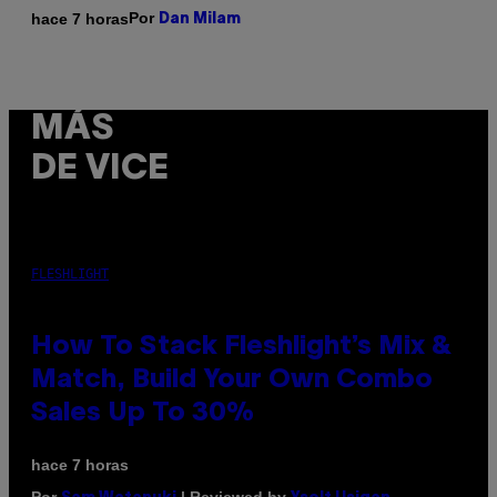
Por
hace 7 horas
Dan Milam
MÁS
DE VICE
FLESHLIGHT
How To Stack Fleshlight’s Mix &
Match, Build Your Own Combo
Sales Up To 30%
hace 7 horas
Por
| Reviewed by