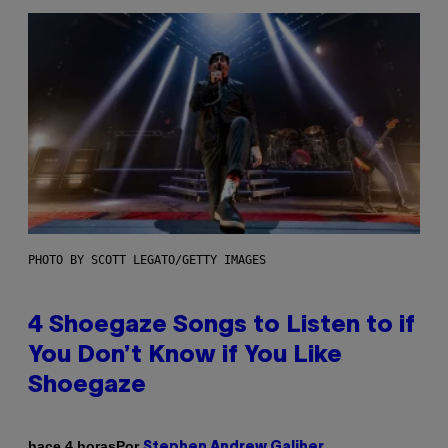
PHOTO BY SCOTT LEGATO/GETTY IMAGES
4 Shoegaze Songs to Listen to if
You Don’t Know if You Like
Shoegaze
Por
hace 4 horas
Stephen Andrew Galiher