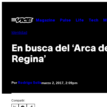
Saltar
al
contenido
Abrir
Magazine
Pulse
Life
Tech
M
Menú
Identidad
En busca del ‘Arca d
Regina’
Por
marzo 2, 2017, 2:09pm
Rodrigo Solís
Compartir: