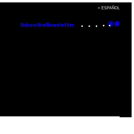
+ ESPAÑOL
Instagram
TikTok
YouTube
Google
Goog
Subscribe
Newsletter
Discove
Top
Posts