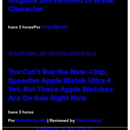
Disguise and Refused to Break
Character
Por
hace 3 horas
Tony Alpsen
AN OLDER MODEL, NOT THE APPLE WATCH ULTRA 4
You Can’t Buy the New-Chip,
Speedier Apple Watch Ultra 4
Yet, But These Apple Watches
Are On Sale Right Now
hace 3 horas
Por
| Reviewed by
Sam Watanuki
Ysolt Usigan
VICE