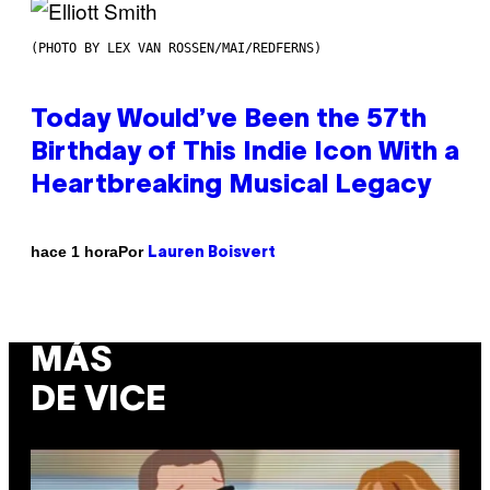
(PHOTO BY LEX VAN ROSSEN/MAI/REDFERNS)
Today Would’ve Been the 57th
Birthday of This Indie Icon With a
Heartbreaking Musical Legacy
Por
hace 1 hora
Lauren Boisvert
MÁS
DE VICE