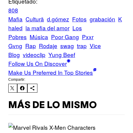
Etiquetado:
808
Mafia
Cultură
d.gómez
Fotos
grabación
K
haled
la mafia del amor
Los
Pobres
Música
Poor Gang
Pxxr
Gvng
Rap
Rodaje
swag
trap
Vice
Blog
videoclip
Yung Beef
Follow Us On Discover
Make Us Preferred In Top Stories
Compartir:
MÁS DE LO MISMO