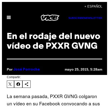
Saltar
+ ESPAÑOL
al
Abrir
contenido
SUBSCRIBE
NEWSLETTER
Menú
En el rodaje del nuevo
vídeo de PXXR GVNG
Por
mayo 25, 2015, 5:28am
José Porroche
Compartir:
La semana pasada, PXXR GVNG colgaron
un vídeo en su Facebook convocando a sus