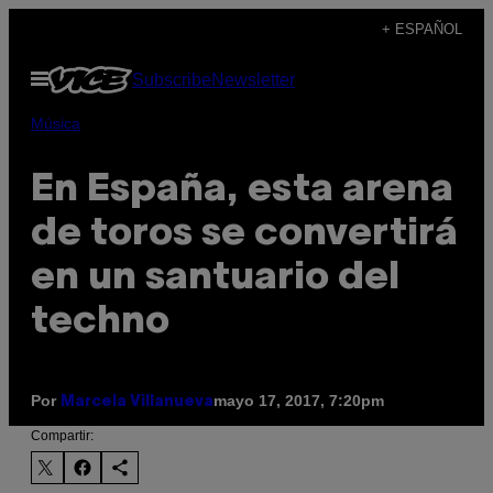
Saltar
+ ESPAÑOL
al
Abrir
Subscribe
Newsletter
contenido
Menú
Música
En España, esta arena
de toros se convertirá
en un santuario del
techno
Por
mayo 17, 2017, 7:20pm
Marcela Villanueva
Compartir: