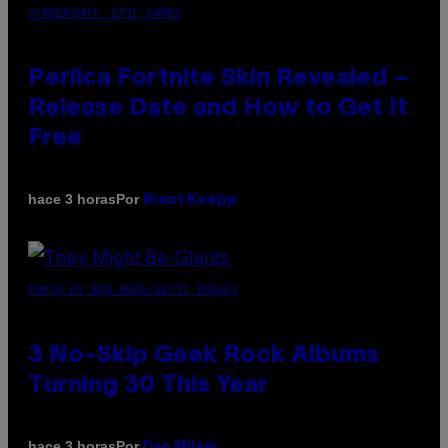
SCREENSHOT: EPIC GAMES
Perlica Fortnite Skin Revealed –
Release Date and How to Get It
Free
Por
hace 3 horas
Brent Koepp
PHOTO BY BOB BERG/GETTY IMAGES
3 No-Skip Geek Rock Albums
Turning 30 This Year
Por
hace 3 horas
Dan Milam