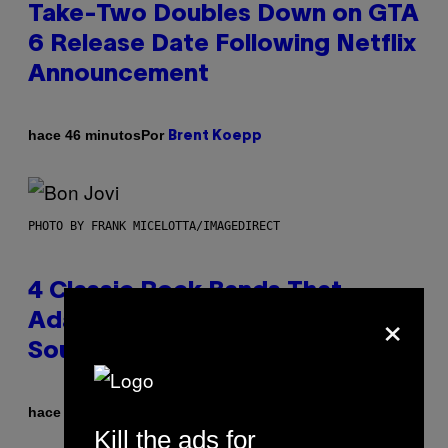
Take-Two Doubles Down on GTA
6 Release Date Following Netflix
Announcement
Por
hace 46 minutos
Brent Koepp
PHOTO BY FRANK MICELOTTA/IMAGEDIRECT
4 Classic Rock Bands That
×
Adapted to the New Rock
Sound of the 2000s
Por
hace 53 minutos
Dan Milam
Kill the ads for