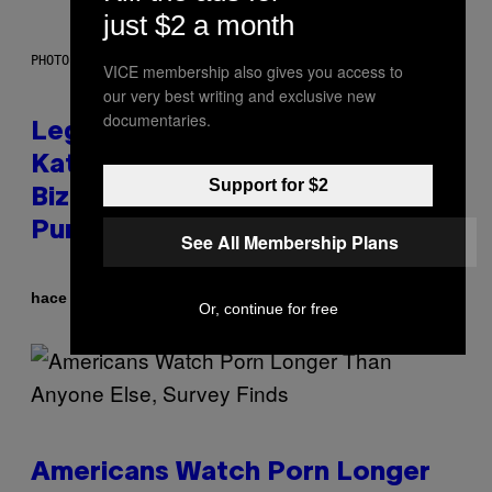
just $2 a month
PHOTO BY DIMITRIOS KAMBOURIS/WIREIMAGE
VICE membership also gives you access to
our very best writing and exclusive new
documentaries.
Legendary Music Manager Peter
Katsis, Who Worked With Limp
Support for $2
Bizkit and The Smashing
Pumpkins, Has Died
See All Membership Plans
Por
hace 1 hora
Stephen Andrew Galiher
Or, continue for free
Americans Watch Porn Longer