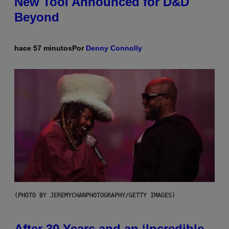
New Tool Announced for D&D
Beyond
hace 57 minutos
Por
Denny Connolly
(PHOTO BY JEREMYCHANPHOTOGRAPHY/GETTY IMAGES)
After 30 Years and an ‘Incredible