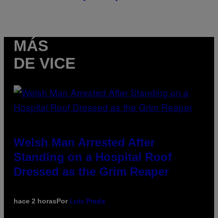
MÁS
DE VICE
Welsh Man Arrested After
Standing on a Hospital Roof
Dressed as the Grim Reaper
hace 2 horas
Por
Luis Prada