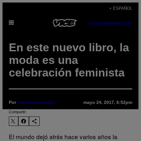
Saltar
+ ESPAÑOL
al
Abrir
contenido
SUBSCRIBE
NEWSLETTER
Menú
En este nuevo libro, la
moda es una
celebración feminista
Por
Nathalia Guerrero
mayo 24, 2017, 6:52pm
Compartir:
El mundo dejó atrás hace varios años la