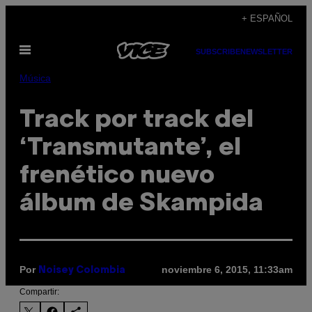
Saltar
+ ESPAÑOL
al
Abrir
contenido
SUBSCRIBE
NEWSLETTER
Menú
Música
Track por track del
‘Transmutante’, el
frenético nuevo
álbum de Skampida
Por
noviembre 6, 2015, 11:33am
Noisey Colombia
Compartir: