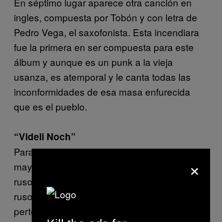
En séptimo lugar aparece otra canción en
ingles, compuesta por Tobón y con letra de
Pedro Vega, el saxofonista. Esta incendiara
fue la primera en ser compuesta para este
álbum y aunque es un punk a la vieja
usanza, es atemporal y le canta todas las
inconformidades de esa masa enfurecida
que es el pueblo.
“Videli Noch”
Para finalizar aparece “Videli Noch” quizá la
×
mayor rareza de este álbum. Un tema en
ruso, compuesto por el cantante coreano-
ruso Viktor Tsoi, famoso por su banda Kino,
perteneciente a la onda post punk ochentera