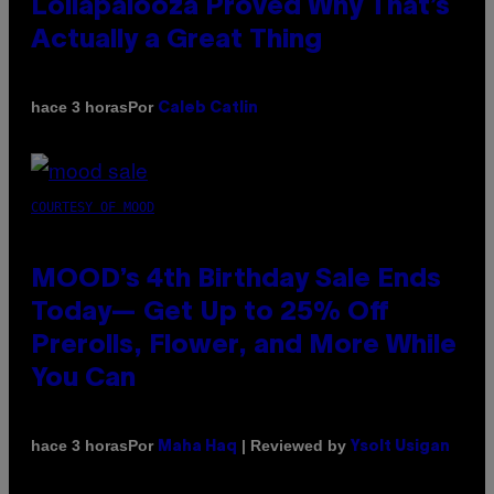
Lollapalooza Proved Why That’s
Actually a Great Thing
Por
hace 3 horas
Caleb Catlin
COURTESY OF MOOD
MOOD’s 4th Birthday Sale Ends
Today— Get Up to 25% Off
Prerolls, Flower, and More While
You Can
Por
| Reviewed by
hace 3 horas
Maha Haq
Ysolt Usigan