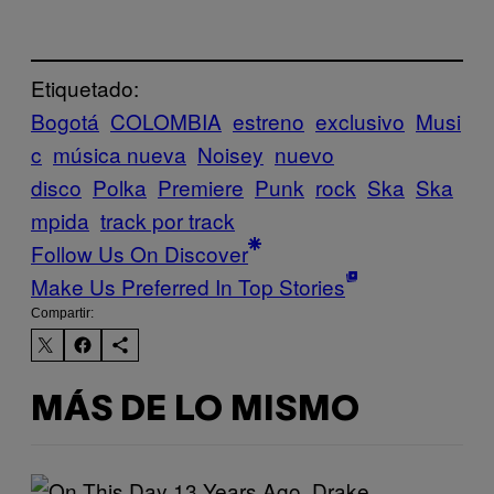
Etiquetado:
Bogotá
COLOMBIA
estreno
exclusivo
Musi
c
música nueva
Noisey
nuevo
disco
Polka
Premiere
Punk
rock
Ska
Ska
mpida
track por track
Follow Us On Discover
Make Us Preferred In Top Stories
Compartir:
MÁS DE LO MISMO