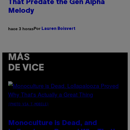
That Predate the Gen Alpha
Melody
Por
hace 3 horas
Lauren Boisvert
MÁS
DE VICE
(PHOTO VIA T-MOBILE)
Monoculture is Dead, and