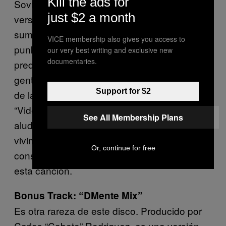
Kill the ads for
Sovietica. Tras un arreglo basado en la
just $2 a month
versión balcánica de «Zdob și Zdub»,
sumado al estilo propio de una banda de ska
VICE membership also gives you access to
punk bogotana, aparece como una canción
our very best writing and exclusive new
documentaries.
predilecta para poguear. Aunque mucha
gente, incluyendo a algunos de los miembros
Support for $2
de la banda, no saben qué dice la letra,
“Videli Noch” es una canción festiva que
See All Membership Plans
alude a la noche: “caminamos en la noche y
vivimos en la noche”, es el mensaje poco
Or, continue for free
conservador que Skampida transmite con
esta canción.
Bonus Track: “DMente Mix”
Es otra rareza de este disco. Producido por
Carlos “Cabeto” Rodriguez, es una versión