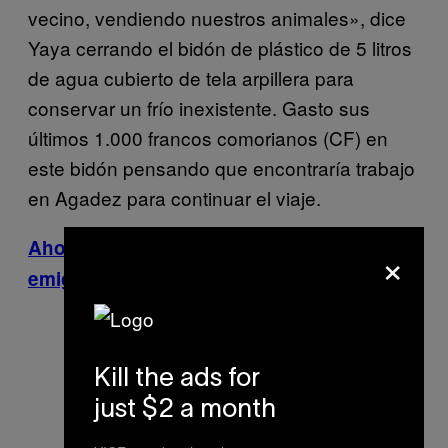
vecino, vendiendo nuestros animales», dice
Yaya cerrando el bidón de plástico de 5 litros
de agua cubierto de tela arpillera para
conservar un frío inexistente. Gasto sus
últimos 1.000 francos comorianos (CF) en
este bidón pensando que encontraría trabajo
en Agadez para continuar el viaje.
Ahogarse por la libertad: las cárceles para
×
emigrantes de Libia (parte 1). Ver aquí.
Bidón de agua de Yaya Ndonky
Kill the ads for
Soumané, 24 años. La guerra ha
just $2 a month
provocado que su familia perdiera