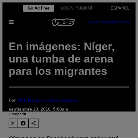
Saltar
Go Ad Free
LOGIN / SIGN UP
+ ESPAÑOL
al
Abrir
SUBSCRIBE
NEWSLETTER
contenido
Menú
En imágenes: Níger,
una tumba de arena
para los migrantes
Por
VICE News y Oxfam Intermón
septiembre 23, 2016, 5:00am
Compartir: