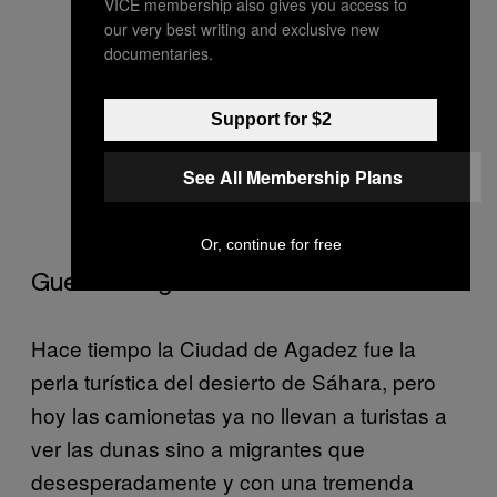
VICE membership also gives you access to
sus tierras cultivables, en un
our very best writing and exclusive new
contexto muy frágil y volátil. El
documentaries.
conflicto armado entre los rebeldes
independentistas de Casamse y el
Support for $2
ejército ha generado la perdida de
See All Membership Plans
los medios de vida de gran parte de
la población.
Or, continue for free
Gueto de Agadez
Hace tiempo la Ciudad de Agadez fue la
perla turística del desierto de Sáhara, pero
hoy las camionetas ya no llevan a turistas a
ver las dunas sino a migrantes que
desesperadamente y con una tremenda