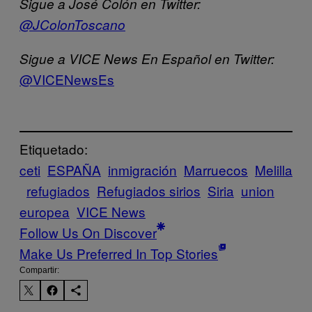
Sigue a José Colón en Twitter:
@JColonToscano
Sigue a VICE News En
Español en Twitter:
@VICENewsEs
Etiquetado:
ceti
ESPAÑA
inmigración
Marruecos
Melilla
refugiados
Refugiados sirios
Siria
union
europea
VICE News
Follow Us On Discover
Make Us Preferred In Top Stories
Compartir: