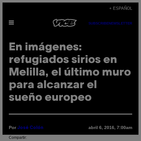
Saltar
+ ESPAÑOL
al
Abrir
contenido
SUBSCRIBE
NEWSLETTER
Menú
En imágenes:
refugiados sirios en
Melilla, el último muro
para alcanzar el
sueño europeo
Por
abril 6, 2016, 7:00am
José Colón
Compartir: