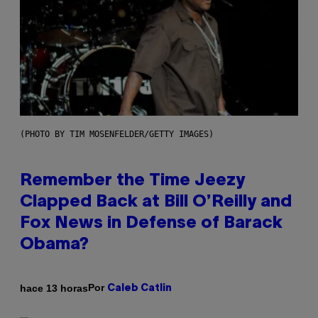
(PHOTO BY TIM MOSENFELDER/GETTY IMAGES)
Remember the Time Jeezy
Clapped Back at Bill O’Reilly and
Fox News in Defense of Barack
Obama?
Por
hace 13 horas
Caleb Catlin