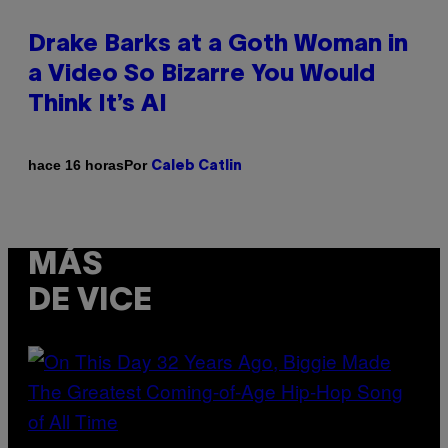
Drake Barks at a Goth Woman in
a Video So Bizarre You Would
Think It’s AI
Por
hace 16 horas
Caleb Catlin
MÁS
DE VICE