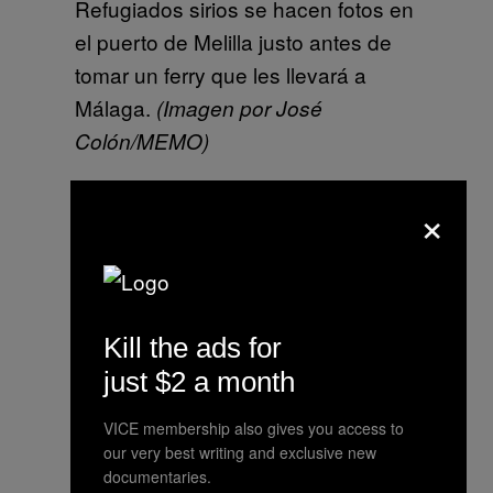
Refugiados sirios se hacen fotos en
el puerto de Melilla justo antes de
tomar un ferry que les llevará a
Málaga.
(Imagen por José
Colón/MEMO)
×
Un refugiado sirio de avanzada
edad sale del Hospital de Melilla
tras ser atendido en urgencias. Al
Kill the ads for
cruzar la frontera de Marruecos a
España y carecer de
just $2 a month
documentación fue confundido con
VICE membership also gives you access to
un ciudadano marroquí y pasó toda
our very best writing and exclusive new
la noche durmiendo al raso.
documentaries.