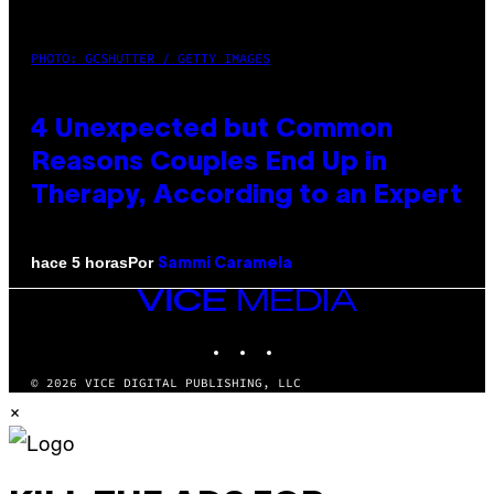
PHOTO: GCSHUTTER / GETTY IMAGES
4 Unexpected but Common
Reasons Couples End Up in
Therapy, According to an Expert
Por
hace 5 horas
Sammi Caramela
VICE
MEDIA
INSTAGRAM
TIKTOK
YOUTUBE
© 2026 VICE DIGITAL PUBLISHING, LLC
×