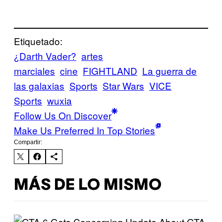
Etiquetado:
¿Darth Vader?
artes
marciales
cine
FIGHTLAND
La guerra de
las galaxias
Sports
Star Wars
VICE
Sports
wuxia
Follow Us On Discover
Make Us Preferred In Top Stories
Compartir:
MÁS DE LO MISMO