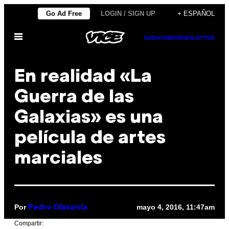
Saltar
Go Ad Free
LOGIN / SIGN UP
+ ESPAÑOL
al
Abrir
contenido
SUBSCRIBE
NEWSLETTER
Menú
En realidad «La
Guerra de las
Galaxias» es una
película de artes
marciales
Por
mayo 4, 2016, 11:47am
Pedro Olavarria
Compartir: