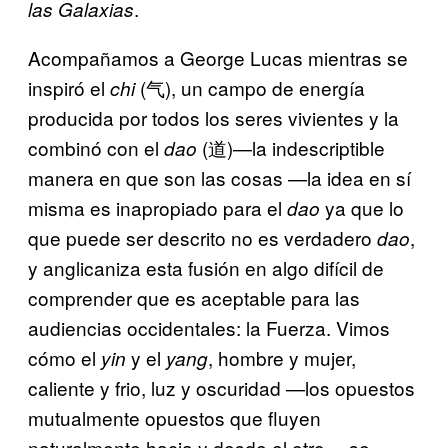
.
las Galaxias
Acompañamos a George Lucas mientras se
inspiró el
(气), un campo de energía
chi
producida por todos los seres vivientes y la
combinó con el
(道)—la indescriptible
dao
manera en que son las cosas —la idea en sí
misma es inapropiado para el
ya que lo
dao
que puede ser descrito no es verdadero
,
dao
y anglicaniza esta fusión en algo difícil de
comprender que es aceptable para las
audiencias occidentales: la Fuerza. Vimos
cómo el
y el
, hombre y mujer,
yin
yang
caliente y frio, luz y oscuridad —los opuestos
mutualmente opuestos que fluyen
naturalmente hacia y desde el otro— se