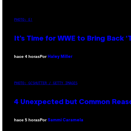
PHOTO: E!
It’s Time for WWE to Bring Back ‘T
Por
hace 4 horas
Haley Miller
PHOTO: GCSHUTTER / GETTY IMAGES
4 Unexpected but Common Reason
Por
hace 5 horas
Sammi Caramela