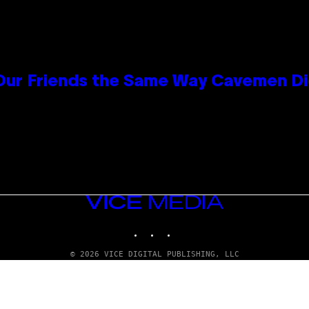
 Our Friends the Same Way Cavemen D
VICE
MEDIA
INSTAGRAM
TIKTOK
YOUTUBE
© 2026 VICE DIGITAL PUBLISHING, LLC