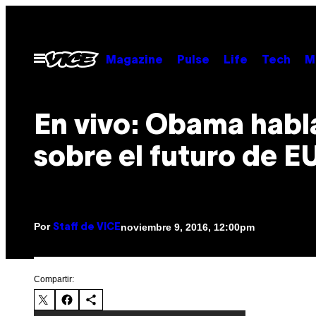
Saltar
al
contenido
Abrir
Magazine
Pulse
Life
Tech
M
Menú
En vivo: Obama habl
sobre el futuro de E
Por
noviembre 9, 2016, 12:00pm
Staff de VICE
Compartir: