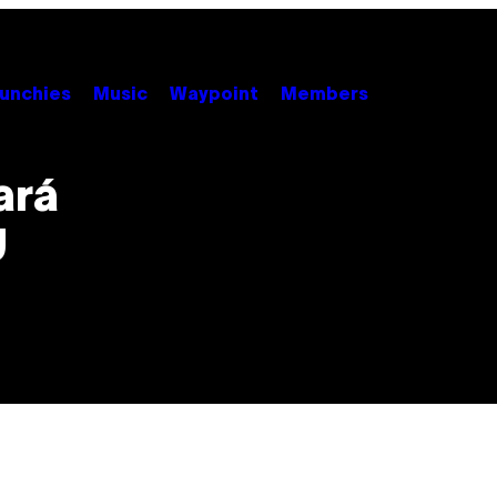
unchies
Music
Waypoint
Members
ará
U