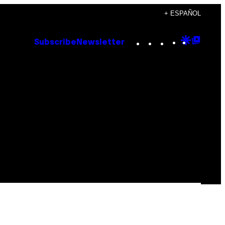
+ ESPAÑOL
Instagram
TikTok
YouTube
Google
Goog
Subscribe
Newsletter
Discove
Top
Posts