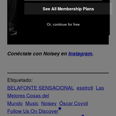
o
See All Membership Plans
Or, continue for free
Conéctate con Noisey en
Instagram
.
Etiquetado:
BELAFONTE SENSACIONAL
esstro9
Las
Mejores Cosas del
Mundo
Music
Noisey
Óscar Coyoli
Follow Us On Discover