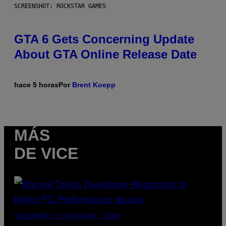
SCREENSHOT: ROCKSTAR GAMES
GTA 6 Gets Concerning Update
About GTA Online Release Date
hace 5 horas
Por
Brent Koepp
MÁS
DE VICE
SCREENSHOT: PLAYSTATION, STEAM