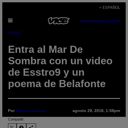
Saltar
+ ESPAÑOL
al
Abrir
contenido
SUBSCRIBE
NEWSLETTER
Menú
Música
Entra al Mar De
Sombra con un video
de Esstro9 y un
poema de Belafonte
Por
Marcos Hassan
agosto 29, 2018, 1:58pm
Compartir: