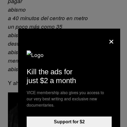
pagar
abismo
a 40 minutos del centro en metro
un poco más como 35
abismo
×
deswesadero de a roberto de vochitos
abismo
memoria o falta de
abismo.
Kill the ads for
just $2 a month
Y ahora el video:
VICE membership also gives you access to
P
our very best writing and exclusive new
l
a
documentaries.
y
v
i
d
Support for $2
e