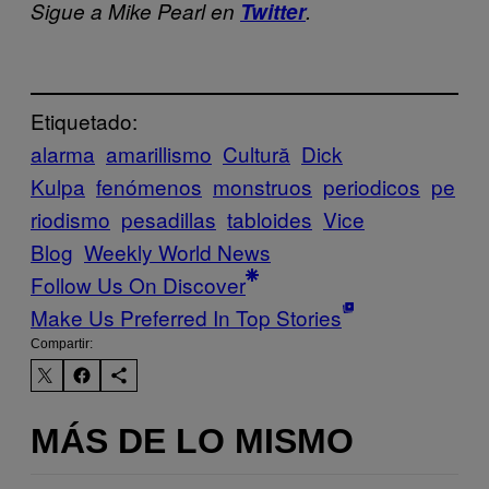
Sigue a Mike Pearl en
Twitter
.
Etiquetado:
alarma
amarillismo
Cultură
Dick
Kulpa
fenómenos
monstruos
periodicos
pe
riodismo
pesadillas
tabloides
Vice
Blog
Weekly World News
Follow Us On Discover
Make Us Preferred In Top Stories
Compartir:
MÁS DE LO MISMO