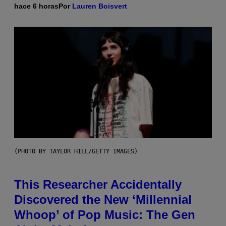
hace 6 horas
Por
Lauren Boisvert
(PHOTO BY TAYLOR HILL/GETTY IMAGES)
This Researcher Accidentally
Discovered the New ‘Millennial
Whoop’ of Pop Music: The Gen