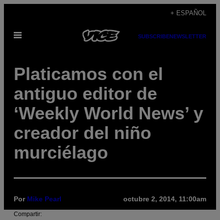
Saltar
+ ESPAÑOL
al
Abrir
contenido
SUBSCRIBE
NEWSLETTER
Menú
Platicamos con el
antiguo editor de
‘Weekly World News’ y
creador del niño
murciélago
Por
Mike Pearl
octubre 2, 2014, 11:00am
Compartir: