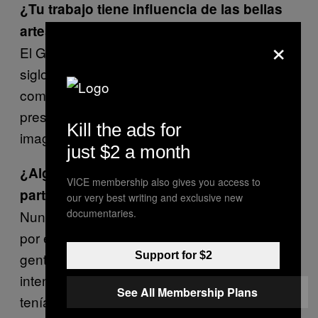
¿Tu trabajo tiene influencia de las bellas
artes?
×
El Grito, ese famoso cuadro de hace tantos
siglos. Pues el Niño Murciélago podría
compararse con esa obra, aunque no la tenía
presente en el momento en que creé la
Kill the ads for
imagen.
just $2 a month
¿Alguna vez te sentiste culpable por
VICE membership also gives you access to
participar en un montaje?
our very best writing and exclusive new
documentaries.
Nunca hicimos cazas o mapas del tesoro,
por ejemplo, porque sabíamos que habría
gente que se gastaría la mitad de su dinero
Support for $2
intentando encontrarlo. Lo que hacíamos
See All Membership Plans
tenía, de alguna forma, un componente