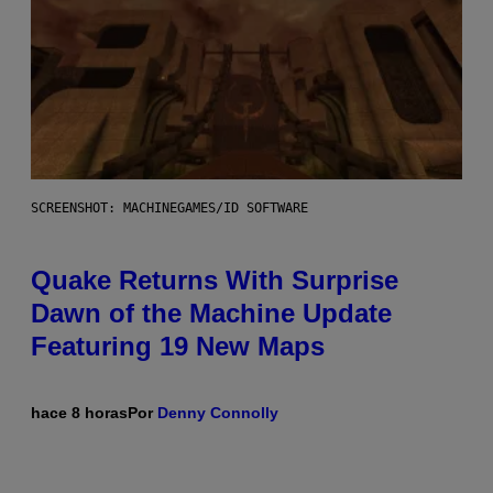
SCREENSHOT: MACHINEGAMES/ID SOFTWARE
Quake Returns With Surprise
Dawn of the Machine Update
Featuring 19 New Maps
hace 8 horas
Por
Denny Connolly