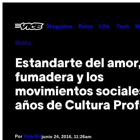
Saltar
al
contenido
Abrir
Magazine
Pulse
Life
Tech
M
Menú
Música
Estandarte del amor,
fumadera y los
movimientos sociale
años de Cultura Prof
Por
junio 24, 2016, 11:26am
Vale Ria