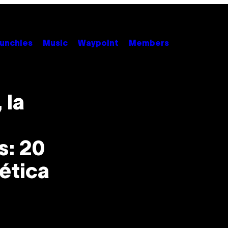
unchies
Music
Waypoint
Members
 la
s: 20
ética