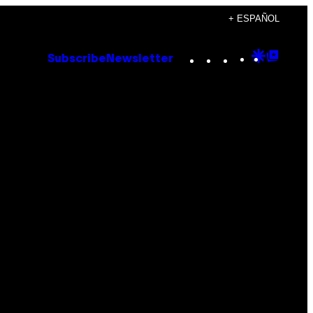
+ ESPAÑOL
Instagram
TikTok
YouTube
Google
Goog
Subscribe
Newsletter
Discove
Top
Posts