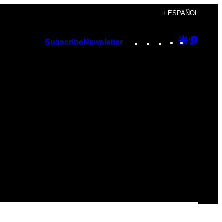
+ ESPAÑOL
Instagram
TikTok
YouTube
Google
Googl
Subscribe
Newsletter
Discover
Top
Posts