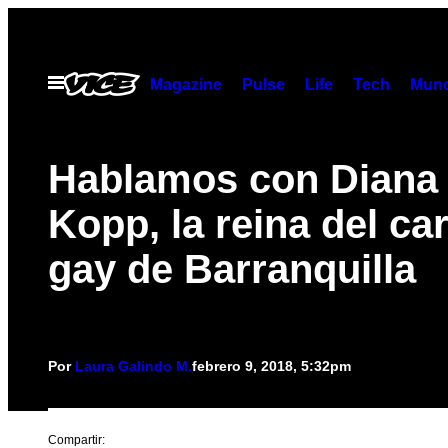
Saltar
al
contenido
Abrir
Magazine
Pulse
Life
Tech
Munc
Menú
Hablamos con Diana 
Kopp, la reina del ca
gay de Barranquilla
Por
Laura Galindo M.
febrero 9, 2018, 5:32pm
Compartir: