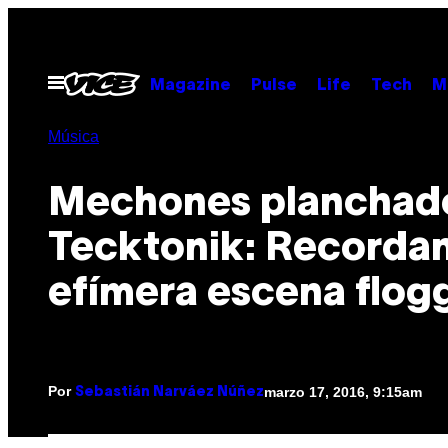
Saltar
al
contenido
Abrir
Magazine
Pulse
Life
Tech
M
Menú
Música
Mechones planchad
Tecktonik: Recordan
efímera escena flog
Por
marzo 17, 2016, 9:15am
Sebastián Narváez Núñez