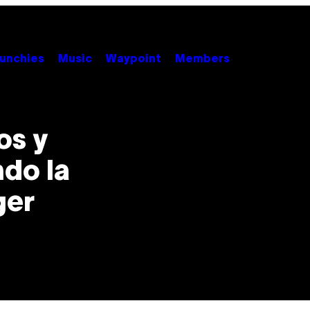
unchies
Music
Waypoint
Members
os y
do la
ger