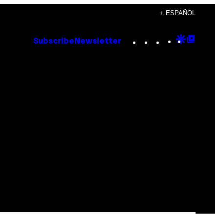
+ ESPAÑOL
Instagram
TikTok
YouTube
Google
Goog
Subscribe
Newsletter
Discove
Top
Posts