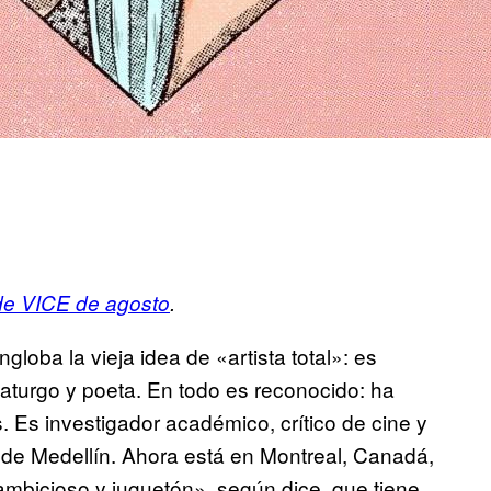
de VICE de agosto
.
oba la vieja idea de «artista total»: es
amaturgo y poeta. En todo es reconocido: ha
Es investigador académico, crítico de cine y
 de Medellín. Ahora está en Montreal, Canadá,
mbicioso y juguetón», según dice, que tiene