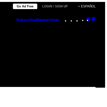
Go Ad Free
LOGIN / SIGN UP
+ ESPAÑOL
Instagram
TikTok
YouTube
Google
Goog
Subscribe
Newsletter
Discove
Top
Posts