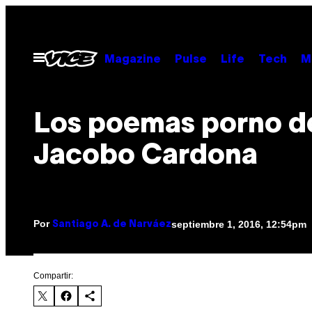
Saltar
al
contenido
Abrir
Magazine
Pulse
Life
Tech
M
Menú
Los poemas porno d
Jacobo Cardona
Por
septiembre 1, 2016, 12:54pm
Santiago A. de Narváez
Compartir: