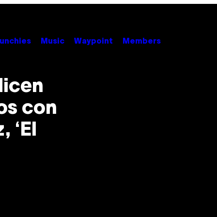
unchies
Music
Waypoint
Members
dicen
os con
 ‘El