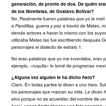
generación, de pronto de dos. De quién era
de los libretistas, de Gustavo Bolívar?
No. Realmente fueron palabras que yo le metí 
a
a través de Mateo, m
Pandillas, guerra y paz
demás actores a hacer lo mismo con los suyos.
utilizaba Mateo las fue escribiendo después Gu
personajes el dialecto de estrato 1.
No eran palabras que yo me inventaba, eran p
ejemplo, «ruquita» lo tomé de programas mex
¿Alguna vez alguien le ha dicho ñero?
Claro. En todas partes le dicen a uno ñero. 
los personajes que marcan su vida. Le dicen 
sino porque no se acuerdan del nombre de uno
ñero!, venga ñerito tómese una foto conmigo, 