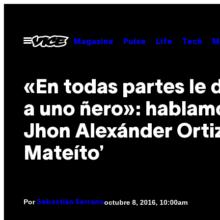
Saltar
al
contenido
Abrir
Magazine
Pulse
Life
Tech
M
Menú
«En todas partes le 
a uno ñero»: hablam
Jhon Alexánder Ortiz,
Mateíto’
Por
octubre 8, 2016, 10:00am
Sebastián Serrano