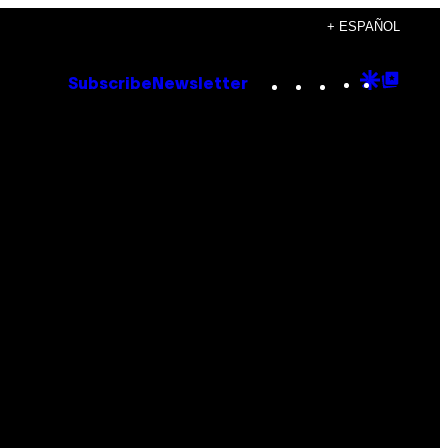
+ ESPAÑOL
Instagram
TikTok
YouTube
Google
Goog
Subscribe
Newsletter
Discove
Top
Posts