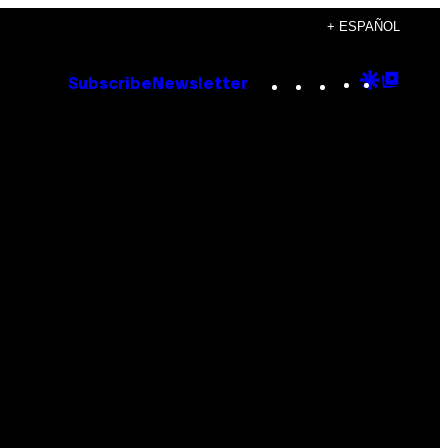
+ ESPAÑOL
Instagram
TikTok
YouTube
Google
Goog
Subscribe
Newsletter
Discove
Top
Posts