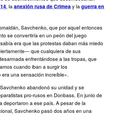
, la
y la
014
anexión rusa de Crimea
guerra en
romaidán, Savchenko, que por aquel entonces
nto se convertiría en un peón del juego
e sabía era que las protestas daban más miedo
biertamente― que cualquiera de sus
 desarmada enfrentándose a las tropas, que
amos cuando iban a surgir los
o era una sensación increíble».
 Savchenko abandonó su unidad y se
eparatistas pro-rusos en Donbass. En junio de
la deportaron a ese país. A pesar de la
acional, Savchenko pasó dos años en una