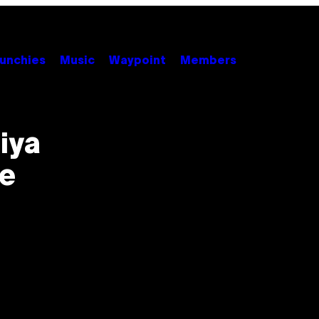
unchies
Music
Waypoint
Members
iya
le