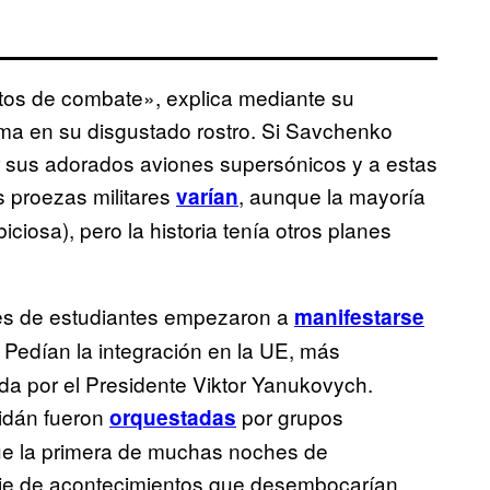
otos de combate», explica mediante su
oma en su disgustado rostro. Si Savchenko
r sus adorados aviones supersónicos y a estas
us proezas militares
, aunque la mayoría
varían
iosa), pero la historia tenía otros planes
es de estudiantes empezaron a
manifestarse
. Pedían la integración en la UE, más
rcida por el Presidente Viktor Yanukovych.
idán fueron
por grupos
orquestadas
fue la primera de muchas noches de
erie de acontecimientos que desembocarían