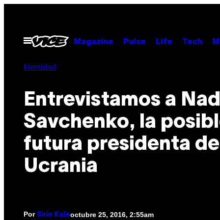
Saltar
al
contenido
Abrir
Magazine
Pulse
Life
Tech
M
Menú
Identidad
Entrevistamos a Nad
Savchenko, la posib
futura presidenta de
Ucrania
Por
octubre 25, 2016, 2:55am
Sirin Kale