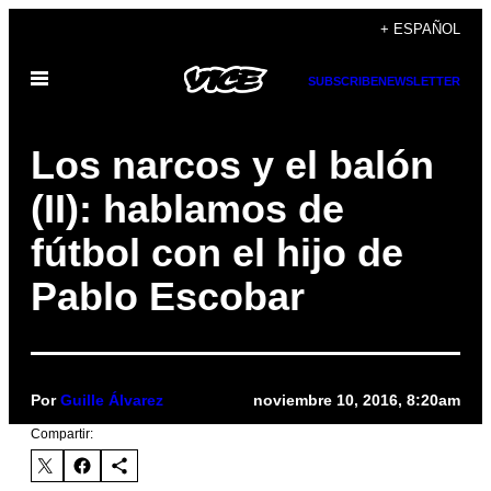
Saltar
+ ESPAÑOL
al
Abrir
contenido
SUBSCRIBE
NEWSLETTER
Menú
Los narcos y el balón
(II): hablamos de
fútbol con el hijo de
Pablo Escobar
Por
Guille Álvarez
noviembre 10, 2016, 8:20am
Compartir: