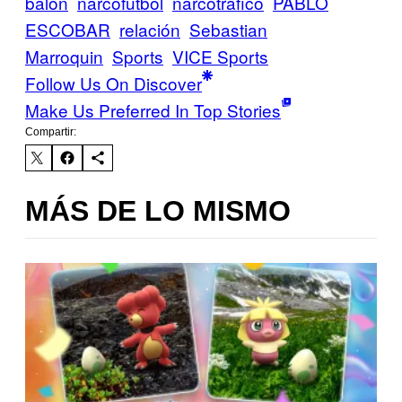
balón
narcofutbol
narcotráfico
PABLO
ESCOBAR
relación
Sebastian
Marroquin
Sports
VICE Sports
Follow Us On Discover
Make Us Preferred In Top Stories
Compartir:
MÁS DE LO MISMO