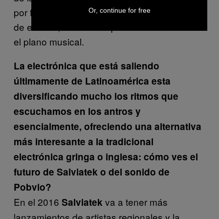
por fuera del foco de atención y no es objeto
Or, continue for free
de estudio, fenómeno que sucede no solo en
el plano musical.
La electrónica que está saliendo
últimamente de Latinoamérica esta
diversificando mucho los ritmos que
escuchamos en los antros y
esencialmente, ofreciendo una alternativa
más interesante a la tradicional
electrónica gringa o inglesa: cómo ves el
futuro de Salviatek o del sonido de
Pobvio?
En el 2016
va a tener más
Salviatek
lanzamientos de artistas regionales y la