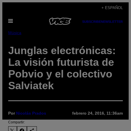
Saltar
+ ESPAÑOL
al
Abrir
contenido
SUBSCRIBE
NEWSLETTER
Menú
Música
Junglas electrónicas:
La visión futurista de
Pobvio y el colectivo
Salviatek
Por
Nicolás Prados
febrero 24, 2016, 11:36am
Compartir: