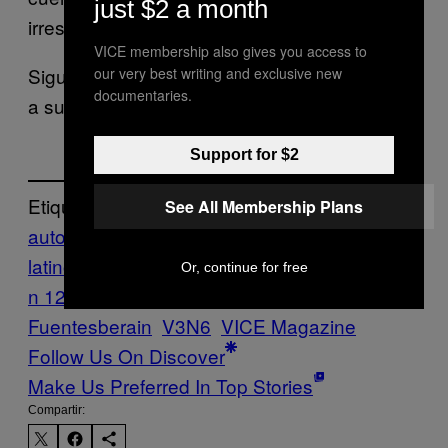
just $2 a month
irrescatable.
VICE membership also gives you access to
Sigue a Úrsula en
Twitter
y échale un vistazo
our very best writing and exclusive new
documentaries.
a su
blog
.
Support for $2
Etiquetado:
See All Membership Plans
autores
latinoamericanos
Cultură
Entrevistas
Ficció
Or, continue for free
n 12/16
Revista VICE
Úrsula
Fuentesberain
V3N6
VICE Magazine
Follow Us On Discover
Make Us Preferred In Top Stories
Compartir: