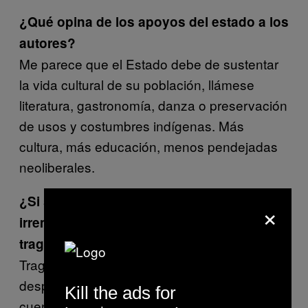
¿Qué opina de los apoyos del estado a los
autores?
Me parece que el Estado debe de sustentar
la vida cultural de su población, llámese
literatura, gastronomía, danza o preservación
de usos y costumbres indígenas. Más
cultura, más educación, menos pendejadas
neoliberales.
¿Si se le daña el disco duro
×
irremediablemente, lo consideraría una
tragedia o un alivio?
Tragedia total durante una semana y
después terminaría por aceptar que los
Kill the ads for
cuentos que escribí en 2010 son basura