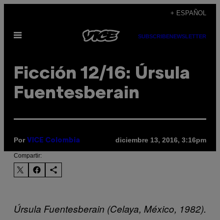
Saltar
+ ESPAÑOL
al
Abrir
contenido
SUBSCRIBE
NEWSLETTER
Menú
Ficción 12/16: Úrsula
Fuentesberain
Por
diciembre 13, 2016, 3:16pm
VICE Colombia
Compartir:
Úrsula Fuentesberain (
Celaya, México, 1982).