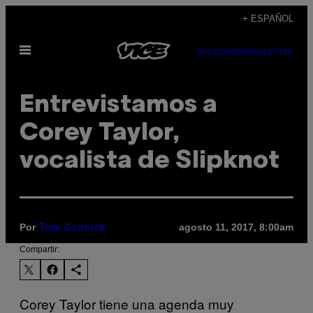
Saltar
+ ESPAÑOL
al
Abrir
contenido
SUBSCRIBE
NEWSLETTER
Menú
Entrevistamos a
Corey Taylor,
vocalista de Slipknot
Por
agosto 11, 2017, 8:00am
Tom Connick
Compartir:
Corey Taylor tiene una agenda muy