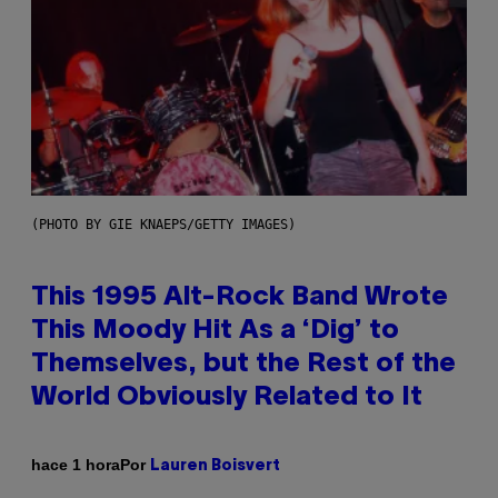
(PHOTO BY GIE KNAEPS/GETTY IMAGES)
This 1995 Alt-Rock Band Wrote
This Moody Hit As a ‘Dig’ to
Themselves, but the Rest of the
World Obviously Related to It
Por
hace 1 hora
Lauren Boisvert