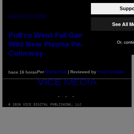
Suppor
COURTESY OF PUFFCO
See All 
Puffco Went Full Gamer With Its
Or, conti
Wild New Plasma Peak Pro
Colorway
Por
| Reviewed by
hace 16 horas
Maha Haq
Ysolt Usigan
VICE
MEDIA
INSTAGRAM
TIKTOK
YOUTUBE
© 2026 VICE DIGITAL PUBLISHING, LLC