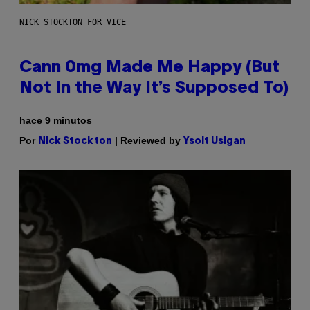
NICK STOCKTON FOR VICE
Cann 0mg Made Me Happy (But
Not In the Way It’s Supposed To)
hace 9 minutos
Por
| Reviewed by
Nick Stockton
Ysolt Usigan