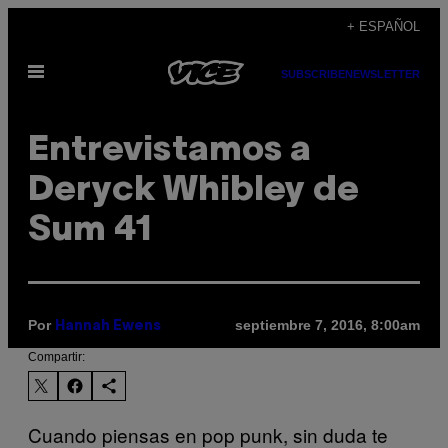
Saltar
+ ESPAÑOL
al
Abrir
contenido
SUBSCRIBE
NEWSLETTER
Menú
Entrevistamos a
Deryck Whibley de
Sum 41
Por
septiembre 7, 2016, 8:00am
Hannah Ewens
Compartir:
Cuando piensas en pop punk, sin duda te