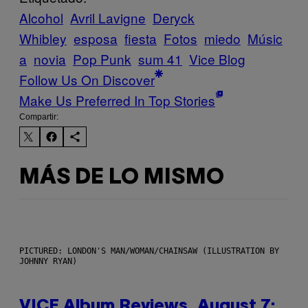
Alcohol
Avril Lavigne
Deryck
Whibley
esposa
fiesta
Fotos
miedo
Músic
a
novia
Pop Punk
sum 41
Vice Blog
Follow Us On Discover
Make Us Preferred In Top Stories
Compartir:
MÁS DE LO MISMO
PICTURED: LONDON'S MAN/WOMAN/CHAINSAW (ILLUSTRATION BY
JOHNNY RYAN)
VICE Album Reviews, August 7: