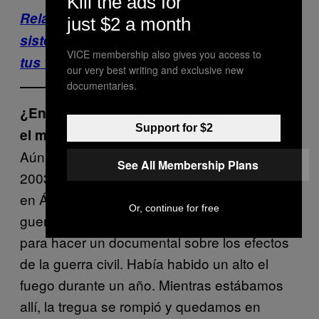
Kill the ads for
Relacionados: Este hombre inventó un
just $2 a month
sistema para subirle a la música sin que
VICE membership also gives you access to
tus vecinos lo noten
our very best writing and exclusive new
documentaries.
¿En qué punto de tu vida has sentido que
Support for $2
el miedo te superó?
Aún hoy en día, esa sensación ocurrió en
See All Membership Plans
2003 o en 2004, cuando estaba en el Congo,
en África, y quedamos atrapados en la
Or, continue for free
guerra civil que había estallado. Fuimos allí
para hacer un documental sobre los efectos
de la guerra civil. Había habido un alto el
fuego durante un año. Mientras estábamos
allí, la tregua se rompió y quedamos en