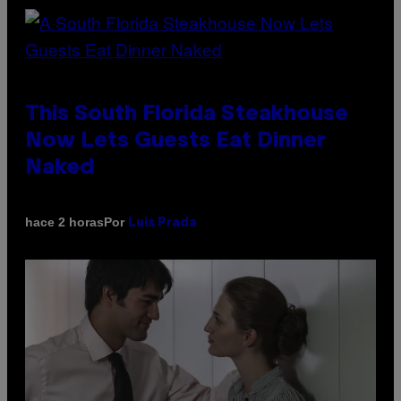
This South Florida Steakhouse
Now Lets Guests Eat Dinner
Naked
Por
hace 2 horas
Luis Prada