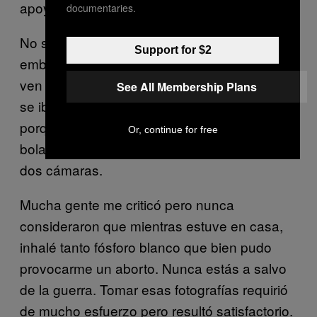
apoya.
documentaries.
No sé porqué pero parece que las mujeres
Support for $2
embarazadas se niegan a aceptar que se
ven como ballenas, ¡en serio creí que nadie
See All Membership Plans
se iba a dar cuenta! Pero era muy obvio
porque había subido treinta kilos. Había una
Or, continue for free
bola enorme rodando por la calle y cargando
dos cámaras.
Mucha gente me criticó pero nunca
consideraron que mientras estuve en casa,
inhalé tanto fósforo blanco que bien pudo
provocarme un aborto. Nunca estás a salvo
de la guerra. Tomar esas fotografías requirió
de mucho esfuerzo pero resultó satisfactorio.