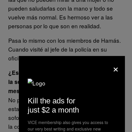
pueden saludarlas con la mano y todo se
vuelve más normal. Es hermoso ver a las
personas por lo que son en realidad.
Pasa lo mismo con los miembros de Hamás.
Cuando visité al jefe de la policía en su
oficina, lo vi reír y contar chistes.
×
¿Es cierto que fuiste a tomar fotografías a
la segunda guerra cuando tenías nueve
meses de embarazo?
No puedo quedarme en casa cuando
Kill the ads for
estamos en guerra, siento que me
just $2 a month
sofoco. Hay muchas mujeres que mueren en
VICE membership also gives you access to
la cocina. Además, mi esposo siempre me
our very best writing and exclusive new