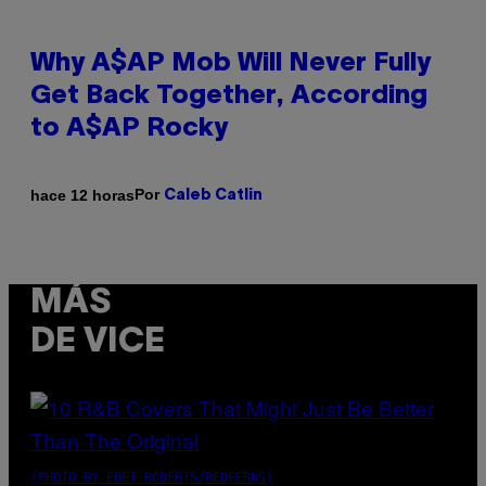
Why A$AP Mob Will Never Fully
Get Back Together, According
to A$AP Rocky
Por
hace 12 horas
Caleb Catlin
MÁS
DE VICE
(PHOTO BY EBET ROBERTS/REDFERNS)