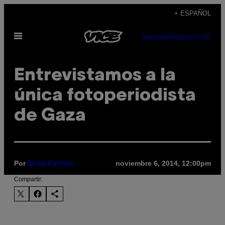
Saltar
+ ESPAÑOL
al
Abrir
contenido
SUBSCRIBE
NEWSLETTER
Menú
Entrevistamos a la
única fotoperiodista
de Gaza
Por
noviembre 6, 2014, 12:00pm
Grey Hutton
Compartir: