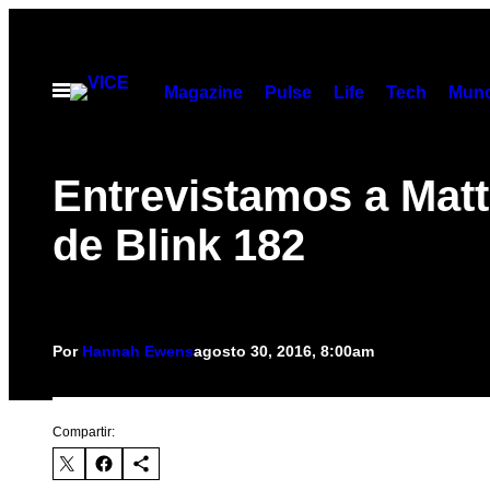
Saltar
al
contenido
Abrir
Magazine
Pulse
Life
Tech
Munc
Menú
Entrevistamos a Matt
de Blink 182
Por
Hannah Ewens
agosto 30, 2016, 8:00am
Compartir: