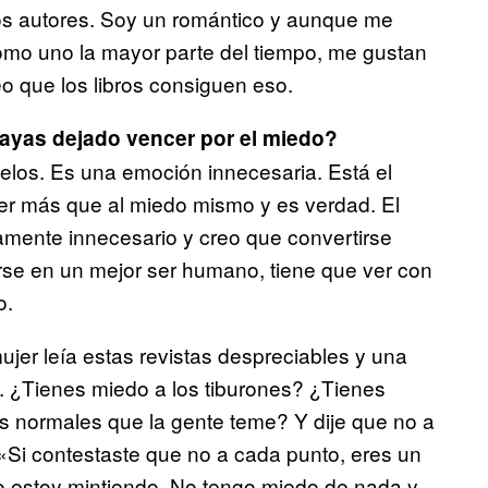
os autores. Soy un romántico y aunque me
omo uno la mayor parte del tiempo, me gustan
eo que los libros consiguen eso.
ayas dejado vencer por el miedo?
celos. Es una emoción innecesaria. Está el
er más que al miedo mismo y es verdad. El
amente innecesario y creo que convertirse
rse en un mejor ser humano, tiene que ver con
o.
er leía estas revistas despreciables y una
o. ¿Tienes miedo a los tiburones? ¿Tienes
s normales que la gente teme? Y dije que no a
 «Si contestaste que no a cada punto, eres un
 estoy mintiendo. No tengo miedo de nada y