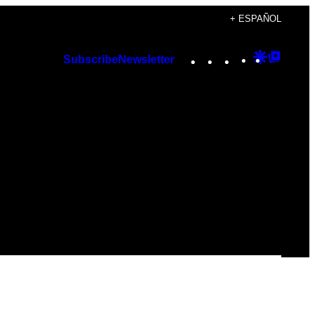
+ ESPAÑOL
Instagram
TikTok
YouTube
Google
Googl
Subscribe
Newsletter
Discover
Top
Posts