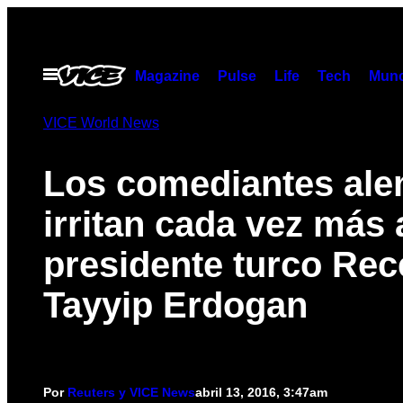
Saltar
al
contenido
Abrir
Magazine
Pulse
Life
Tech
Munc
Menú
VICE World News
Los comediantes al
irritan cada vez más 
presidente turco Rec
Tayyip Erdogan
Por
Reuters y VICE News
abril 13, 2016, 3:47am