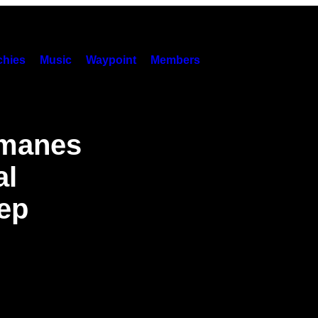
hies
Music
Waypoint
Members
emanes
al
ep