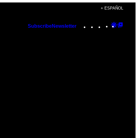
+ ESPAÑOL
Instagram
TikTok
YouTube
Google
Googl
Subscribe
Newsletter
Discover
Top
Posts