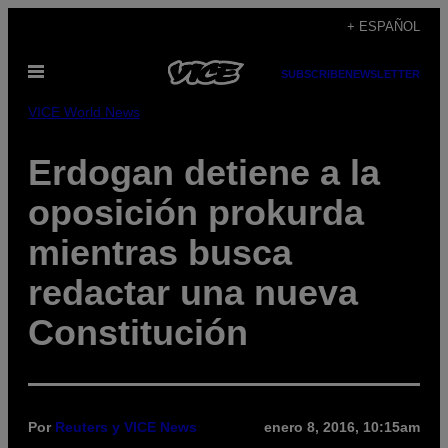
Saltar
+ ESPAÑOL
al
Abrir
contenido
SUBSCRIBE
NEWSLETTER
Menú
VICE World News
Erdogan detiene a la
oposición prokurda
mientras busca
redactar una nueva
Constitución
Por
Reuters y VICE News
enero 8, 2016, 10:15am