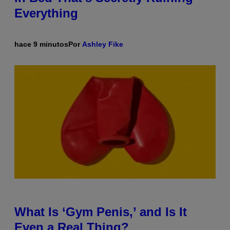
Everything
hace 9 minutos
Por
Ashley Fike
What Is ‘Gym Penis,’ and Is It
Even a Real Thing?