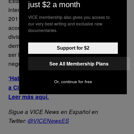
Esta no es la primera vez en que el AKP
just $2 a month
intenta enmendar la Constitución turca. En
VICE membership also gives you access to
2011 una comisión interparlamentaria logró
our very best writing and exclusive new
acordar 60 artículos, sin embargo, las
documentaries.
divisiones provocaron que el esfuerzo se
derrumbara. Según Kahraman, esta podría
Support for $2
ser la base para arrancar la última ronda de
negociaciones.
See All Membership Plans
‘Habrá guerra civil en Turquía’: Bienvenido
Or, continue for free
a Cizre, centro de la ‘resistencia kurda’.
Leer más aquí.
Sigue a VICE News en Español en
Twitter:
@VICENewsES