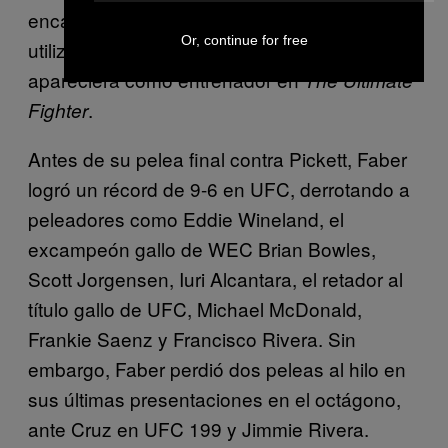
encabezado varios eventos. Incluso UFC
Or, continue for free
utilizó a Faber en dos ocasiones para que
apareciera como entrenador en
The Ultimate
.
Fighter
Antes de su pelea final contra Pickett, Faber
logró un récord de 9-6 en UFC, derrotando a
peleadores como Eddie Wineland, el
excampeón gallo de WEC Brian Bowles,
Scott Jorgensen, Iuri Alcantara, el retador al
título gallo de UFC, Michael McDonald,
Frankie Saenz y Francisco Rivera. Sin
embargo, Faber perdió dos peleas al hilo en
sus últimas presentaciones en el octágono,
ante Cruz en UFC 199 y Jimmie Rivera.