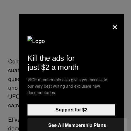
×
Kill the ads for
Como lo mencionamos antes, Faber peleó
just $2 a month
cuatro veces por el oro de UFC y en todas se
quedó corto, pero el estatus de Faber como
VICE membership also gives you access to
our very best writing and exclusive new
uno de los peleadores más populares en
documentaries.
UFC nunca se vio comprometido durante su
carrera.
Support for $2
El valor de Faber para UFC ha sido
See All Membership Plans
demostrado en varias ocasiones ya que ha