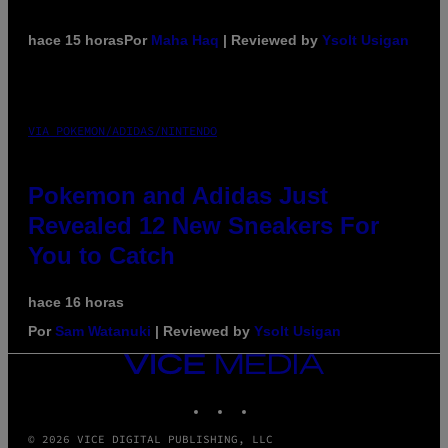
hace 15 horas
Por
Maha Haq
| Reviewed by
Ysolt Usigan
VIA POKEMON/ADIDAS/NINTENDO
Pokemon and Adidas Just
Revealed 12 New Sneakers For
You to Catch
hace 16 horas
Por
Sam Watanuki
| Reviewed by
Ysolt Usigan
VICE
MEDIA
INSTAGRAM
TIKTOK
YOUTUBE
© 2026 VICE DIGITAL PUBLISHING, LLC