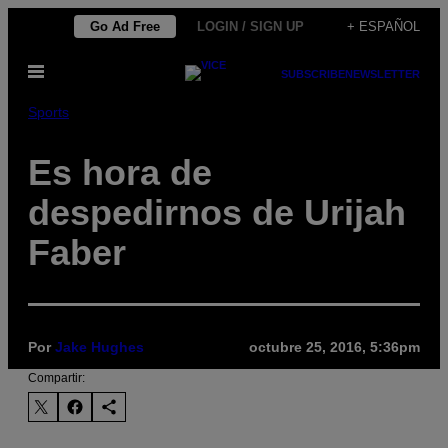
Saltar
Go Ad Free
LOGIN / SIGN UP
+ ESPAÑOL
al
Abrir
contenido
SUBSCRIBE
NEWSLETTER
Menú
Sports
Es hora de
despedirnos de Urijah
Faber
Por
Jake Hughes
octubre 25, 2016, 5:36pm
Compartir: