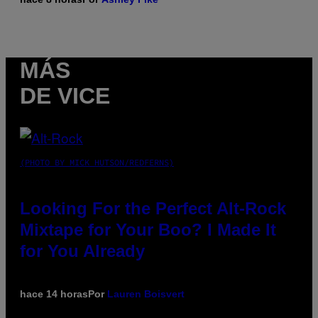
MÁS
DE VICE
(PHOTO BY MICK HUTSON/REDFERNS)
Looking For the Perfect Alt-Rock
Mixtape for Your Boo? I Made It
for You Already
hace 14 horas
Por
Lauren Boisvert