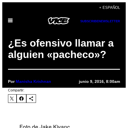
Saltar
+ ESPAÑOL
al
Abrir
contenido
SUBSCRIBE
NEWSLETTER
Menú
¿Es ofensivo llamar a
alguien «pacheco»?
Por
Manisha Krishnan
junio 9, 2016, 8:00am
Compartir:
Foto de Jake Kivanç.