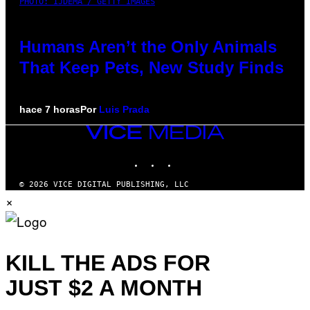
PHOTO: IJDEMA / GETTY IMAGES
Humans Aren’t the Only Animals
That Keep Pets, New Study Finds
hace 7 horas
Por
Luis Prada
VICE
MEDIA
INSTAGRAM
TIKTOK
YOUTUBE
© 2026 VICE DIGITAL PUBLISHING, LLC
×
KILL THE ADS FOR
JUST $2 A MONTH