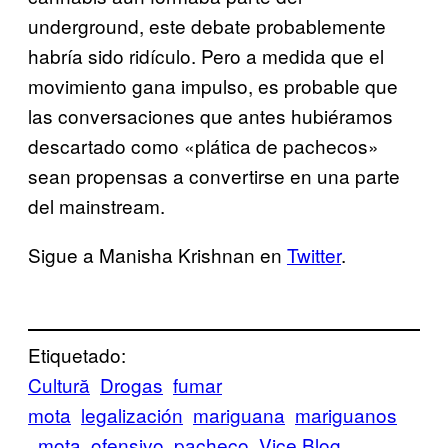
underground, este debate probablemente
habría sido ridículo. Pero a medida que el
movimiento gana impulso, es probable que
las conversaciones que antes hubiéramos
descartado como «plática de pachecos»
sean propensas a convertirse en una parte
del mainstream.
Sigue a Manisha Krishnan en
Twitter
.
Etiquetado:
Cultură
Drogas
fumar
mota
legalización
mariguana
mariguanos
mota
ofensivo
pacheco
Vice Blog