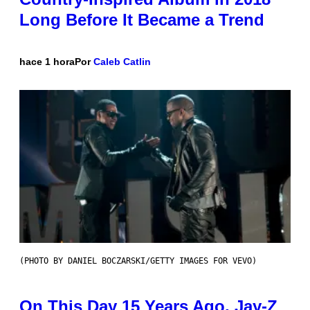
Long Before It Became a Trend
hace 1 hora
Por
Caleb Catlin
(PHOTO BY DANIEL BOCZARSKI/GETTY IMAGES FOR VEVO)
On This Day 15 Years Ago, Jay-Z