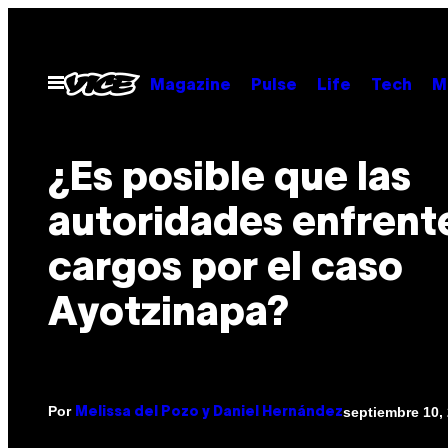
Saltar
al
contenido
Abrir
Magazine
Pulse
Life
Tech
M
Menú
¿Es posible que las
autoridades enfrent
cargos por el caso
Ayotzinapa?
Por
septiembre 10,
Melissa del Pozo y Daniel Hernández