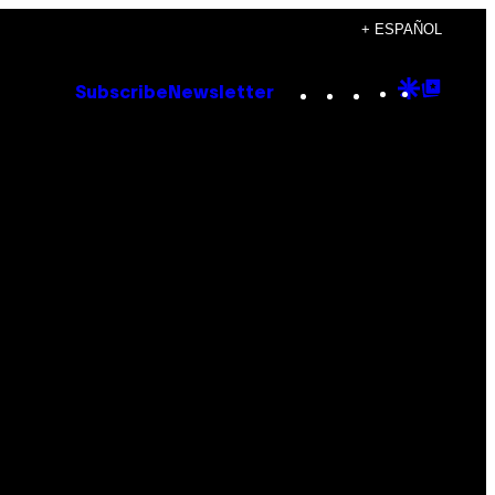
+ ESPAÑOL
Instagram
TikTok
YouTube
Google
Goog
Subscribe
Newsletter
Discove
Top
Posts