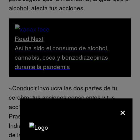
alcohol, afecta tus acciones.
Read Next
Así ha sido el consumo de alcohol,
cannabis, coca y benzodiazepinas
durante la pandemia
«Conducir involucra las dos partes de tu
cerebro: tus acciones conscientes y tus
×
acciones cognitivas», le dijo a VICE el Dr.
Prashant Punia, neurocirujano de Pune,
India, y explicó que las acciones instintivas
de la parte consciente del cerebro de una