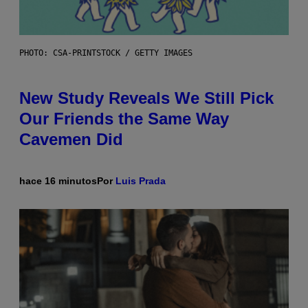
PHOTO: CSA-PRINTSTOCK / GETTY IMAGES
New Study Reveals We Still Pick
Our Friends the Same Way
Cavemen Did
hace 16 minutos
Por
Luis Prada