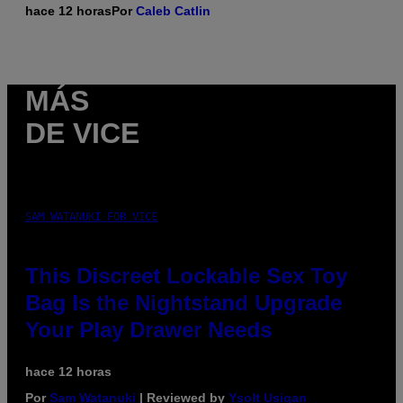
hace 12 horas
Por
Caleb Catlin
MÁS
DE VICE
SAM WATANUKI FOR VICE
This Discreet Lockable Sex Toy
Bag Is the Nightstand Upgrade
Your Play Drawer Needs
hace 12 horas
Por
Sam Watanuki
| Reviewed by
Ysolt Usigan