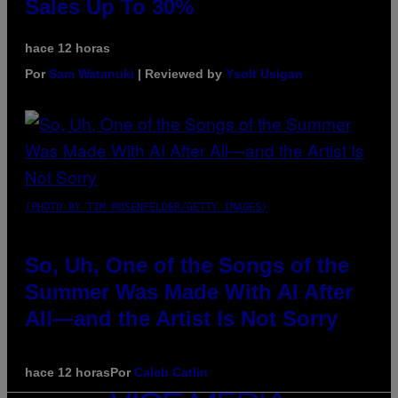
Sales Up To 30%
hace 12 horas
Por
Sam Watanuki
| Reviewed by
Ysolt Usigan
(PHOTO BY TIM MOSENFELDER/GETTY IMAGES)
So, Uh, One of the Songs of the
Summer Was Made With AI After
All—and the Artist Is Not Sorry
hace 12 horas
Por
Caleb Catlin