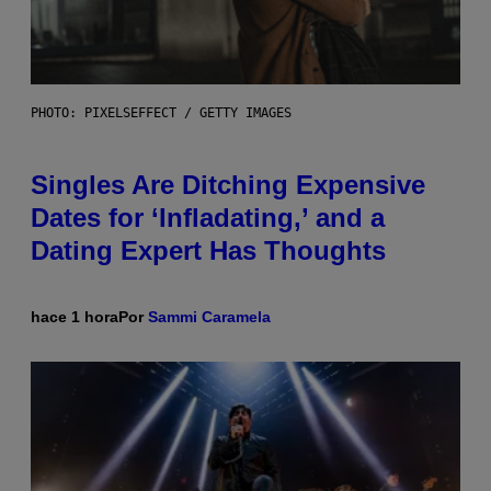
PHOTO: PIXELSEFFECT / GETTY IMAGES
Singles Are Ditching Expensive
Dates for ‘Infladating,’ and a
Dating Expert Has Thoughts
hace 1 hora
Por
Sammi Caramela