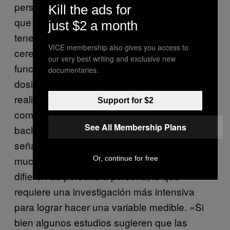
persona se ven más afectadas por el alcohol
Kill the ads for
que por la marihuana. “La marihuana puede
just $2 a month
tener un efecto peculiar en el cerebelo de tu
VICE membership also gives you access to
cerebro, que es responsable del
our very best writing and exclusive new
funcionamiento motor. Dependiendo de la
documentaries.
dosis consumida, esto puede dificultar el
realizar múltiples tareas cognitivas a la vez,
Support for $2
como sería conducir, seguir el GPS y evitar
See All Membership Plans
baches o permanecer en tu carril». Punia
señala que los efectos de la marihuana son
mucho más subjetivos que los del alcohol y
Or, continue for free
difieren de persona a persona, lo que
requiere una investigación más intensiva
para lograr hacer una variable medible. «Si
bien algunos estudios sugieren que las