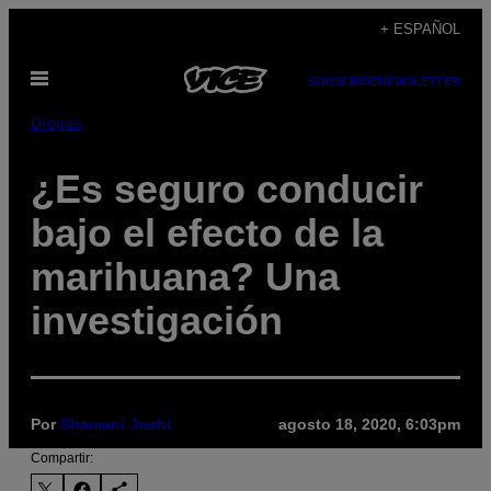
Saltar
+ ESPAÑOL
al
Abrir
contenido
SUBSCRIBE
NEWSLETTER
Menú
Drogas
¿Es seguro conducir
bajo el efecto de la
marihuana? Una
investigación
Por
Shamani Joshi
agosto 18, 2020, 6:03pm
Compartir: